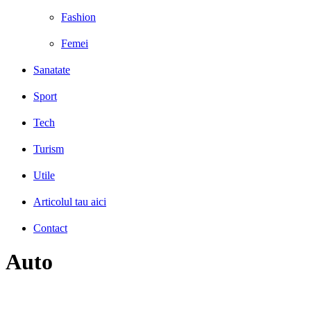
Fashion
Femei
Sanatate
Sport
Tech
Turism
Utile
Articolul tau aici
Contact
Auto