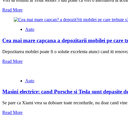
Vrei sa renunti la Tesla Model 3 sau poate ca vrei o alternativa la aceas
Read More
Auto
Cea mai mare capcana a depozitarii mobilei pe care tre
Depozitarea mobilei poate fi o solutie excelenta atunci cand iti renovez
Read More
Auto
Masini electrice: cand Porsche si Tesla sunt depasite
Se pare ca Xiami vrea sa doboare toate recordurile, nu doar cand vine 
Read More