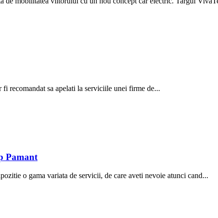
a de mobilitatea viitorului cu un nou concept car electric. Targul VivaTe
fi recomandat sa apelati la serviciile unei firme de...
ip Pamant
zitie o gama variata de servicii, de care aveti nevoie atunci cand...