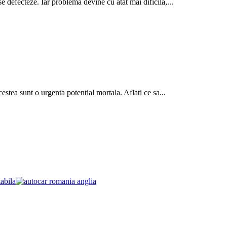
e defecteze. Iar problema devine cu atat mai dificila,...
estea sunt o urgenta potential mortala. Aflati ce sa...
abila