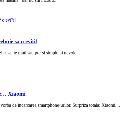
ta masina, dar nu stii incotro...
buie sa o eviti!
i casa, te muti sau pur si simplu ai nevoie...
 de… Xiaomi
vorba de incarcarea smartphone-urilor. Surpriza totala: Xiaomi,...