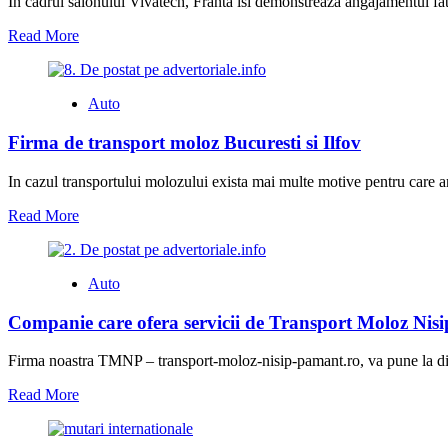
In cadrul salonului Vivatech, Franta isi demonstreaza angajamentul fat
Read More
Auto
Firma de transport moloz Bucuresti si Ilfov
In cazul transportului molozului exista mai multe motive pentru care ar 
Read More
Auto
Companie care ofera servicii de Transport Moloz Nis
Firma noastra TMNP – transport-moloz-nisip-pamant.ro, va pune la dipo
Read More