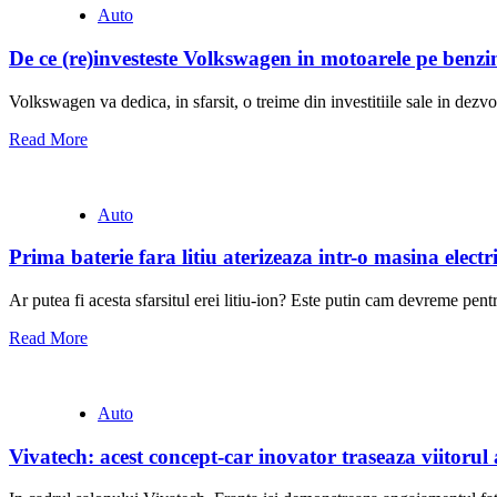
Auto
De ce (re)investeste Volkswagen in motoarele pe benzin
Volkswagen va dedica, in sfarsit, o treime din investitiile sale in dezv
Read More
Auto
Prima baterie fara litiu aterizeaza intr-o masina electr
Ar putea fi acesta sfarsitul erei litiu-ion? Este putin cam devreme pentr
Read More
Auto
Vivatech: acest concept-car inovator traseaza viitorul