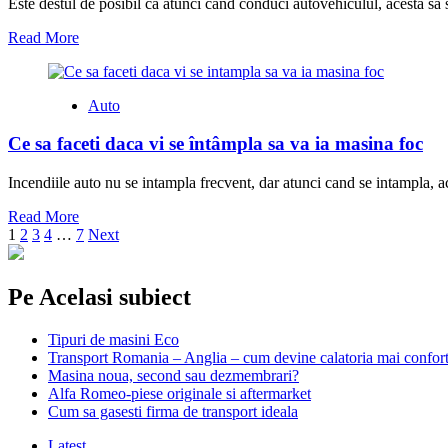
Este destul de posibil ca atunci cand conduci autovehiculul, acesta sa s
Read More
Auto
Ce sa faceti daca vi se întâmpla sa va ia masina foc
Incendiile auto nu se intampla frecvent, dar atunci cand se intampla, ac
Read More
Paginație
1
2
3
4
…
7
Next
articole
Pe Acelasi subiect
Tipuri de masini Eco
Transport Romania – Anglia – cum devine calatoria mai confort
Masina noua, second sau dezmembrari?
Alfa Romeo-piese originale si aftermarket
Cum sa gasesti firma de transport ideala
Latest