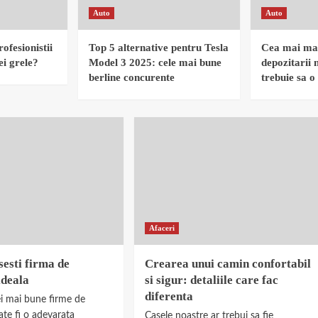
Auto
Auto
ofesionistii
Top 5 alternative pentru Tesla
Cea mai ma
i grele?
Model 3 2025: cele mai bune
depozitarii 
berline concurente
trebuie sa o 
Afaceri
esti firma de
Crearea unui camin confortabil
ideala
si sigur: detaliile care fac
diferenta
ei mai bune firme de
ate fi o adevarata
Casele noastre ar trebui sa fie