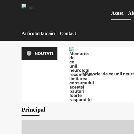
Sari
la
Acasa
Af
conținut
Articolul tau aici
Contact
NOUTATI
Memorie: de ce unii neuro
Principal