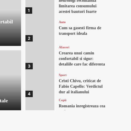
neurologi recomanda
limitarea consumului
1
acestei bauturi foarte
raspandite
rtabil
Auto
Cum sa gasesti firma de
transport ideala
2
Afaceri
Crearea unui camin
confortabil si sigur:
detaliile care fac diferenta
3
Sport
Cristi Chivu, criticat de
Fabio Capello: Verdictul
dur al italianului
4
tale
Copii
Romania inregistreaza cea
mai scazuta rata a
natalitatii din ultimul
5
secol