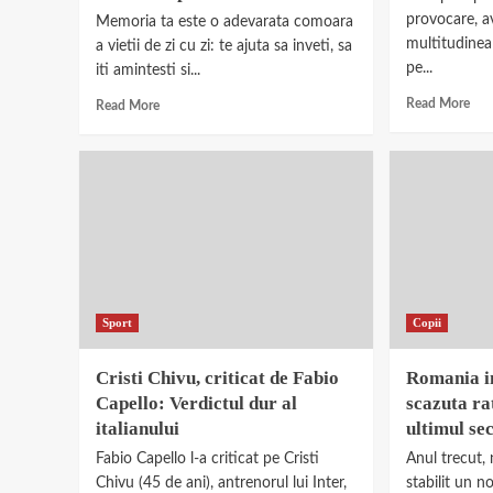
provocare, a
Memoria ta este o adevarata comoara
multitudinea
a vietii de zi cu zi: te ajuta sa inveti, sa
pe...
iti amintesti si...
Read More
Read More
Sport
Copii
Cristi Chivu, criticat de Fabio
Romania i
Capello: Verdictul dur al
scazuta rat
italianului
ultimul se
Fabio Capello l-a criticat pe Cristi
Anul trecut,
Chivu (45 de ani), antrenorul lui Inter,
stabilit un n