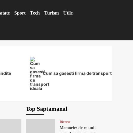
atate
Sport
Tech
Turism
Utile
andite
Cum sa gasesti firma de transport ideala
Top Saptamanal
Diverse
Memorie: de ce unii