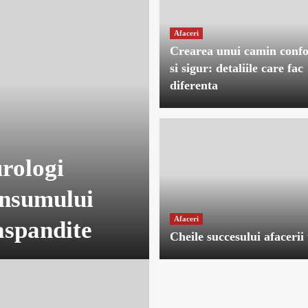
Afaceri
Crearea unui camin confo
si sigur: detaliile care fac
diferenta
rologi
onsumului
Afaceri
aspandite
Cheile succesului afacerii 