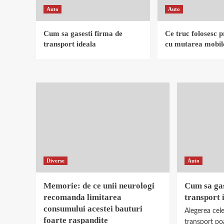
Auto
Auto
Cum sa gasesti firma de
Ce truc folosesc pr
transport ideala
cu mutarea mobile
Diverse
Auto
Memorie: de ce unii neurologi
Cum sa gas
recomanda limitarea
transport 
consumului acestei bauturi
Alegerea cel
foarte raspandite
transport po