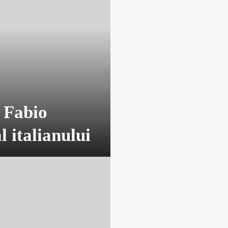
e Fabio
l italianului