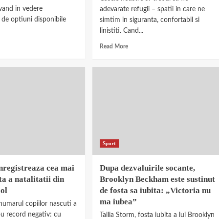
vand in vedere
adevarate refugii – spatii in care ne
 de optiuni disponibile
simtim in siguranta, confortabil si
linistiti. Cand...
Read More
Sport
nregistreaza cea mai
Dupa dezvaluirile socante,
a a natalitatii din
Brooklyn Beckham este sustinut
col
de fosta sa iubita: „Victoria nu
ma iubea”
 numarul copiilor nascuti a
ou record negativ: cu
Tallia Storm, fosta iubita a lui Brooklyn