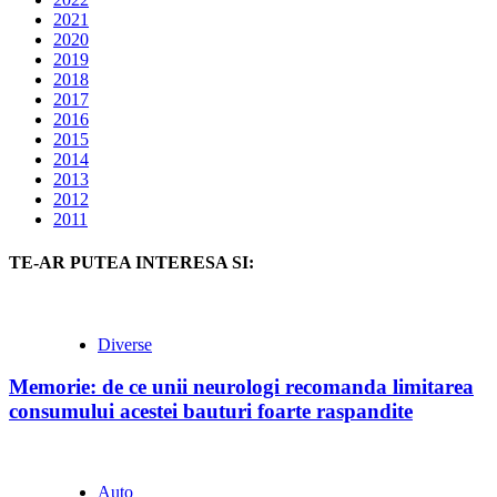
2021
2020
2019
2018
2017
2016
2015
2014
2013
2012
2011
TE-AR PUTEA INTERESA SI:
Diverse
Memorie: de ce unii neurologi recomanda limitarea
consumului acestei bauturi foarte raspandite
Auto