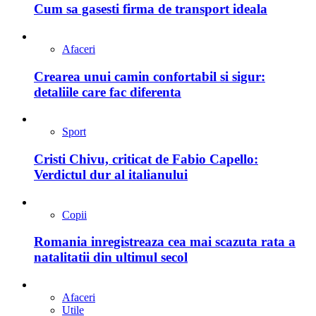
Cum sa gasesti firma de transport ideala
Afaceri
Crearea unui camin confortabil si sigur:
detaliile care fac diferenta
Sport
Cristi Chivu, criticat de Fabio Capello:
Verdictul dur al italianului
Copii
Romania inregistreaza cea mai scazuta rata a
natalitatii din ultimul secol
Afaceri
Utile