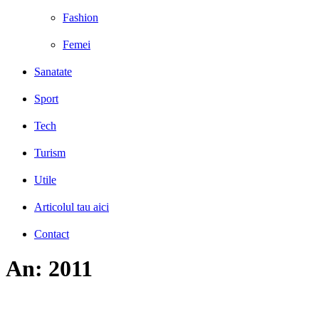
Fashion
Femei
Sanatate
Sport
Tech
Turism
Utile
Articolul tau aici
Contact
An:
2011