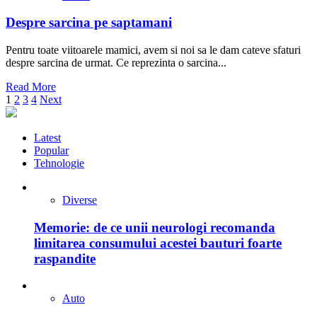
Despre sarcina pe saptamani
Pentru toate viitoarele mamici, avem si noi sa le dam cateve sfaturi
despre sarcina de urmat. Ce reprezinta o sarcina...
Read More
Paginație
1
2
3
4
Next
articole
Latest
Popular
Tehnologie
Diverse
Memorie: de ce unii neurologi recomanda
limitarea consumului acestei bauturi foarte
raspandite
Auto