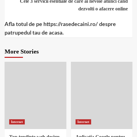
Cele 3 servicii esentiale de care ai nevoie atunci cand
dezvolti o afacere online
Afla totul de pe https://rasedecaini.ro/ despre
patrupedul tau de acasa.
More Stories
Internet
Internet
Top tendinte web design
Aplicatia Google pentru