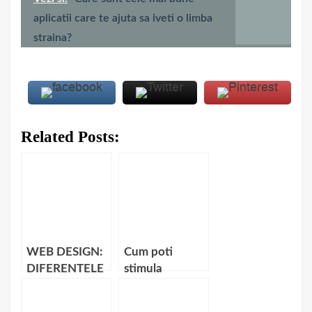
aplicatii care te ajuta sa iveti o limba
straina?
Related Posts:
WEB DESIGN:
Cum poti
DIFERENTELE
stimula
DINTRE
vanzatorii
DESIGN
viitorii