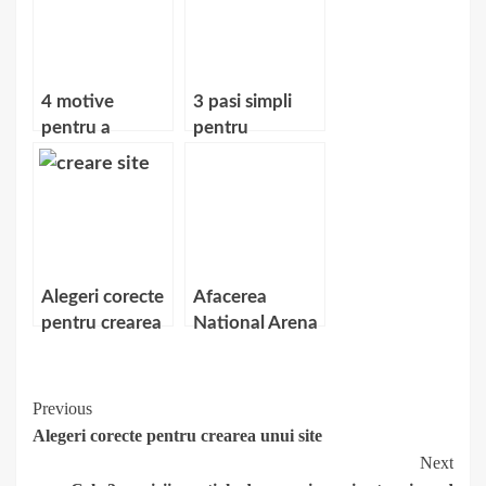
PERSONALIZAT
proprietari?
SI TEMPLATE-
URI
4 motive
3 pasi simpli
pentru a
pentru
promova un
optimizarea
site de jocuri cu
SEO a unui site
atv 3d
Alegeri corecte
Afacerea
pentru crearea
National Arena
unui site
Continue
Previous
Alegeri corecte pentru crearea unui site
Reading
Next