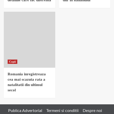
detaliile care fac diferenta
dur al italianului
Copii
Romania inregistreaza
cea mai scazuta rata a
natalitatii din ultimul
secol
Publica Advertorial
Termeni si conditii
Despre noi