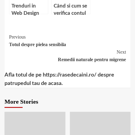
Trenduri in
Când si cum se
Web Design
verifica contul
la casele de
pariuri online?
Continue
Previous
Totul despre pielea sensibila
Reading
Next
Remedii naturale pentru migrene
Afla totul de pe https://rasedecaini.ro/ despre
patrupedul tau de acasa.
More Stories