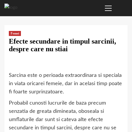
Primary
Sari
Menu
la
conținut
Femei
Efecte secundare in timpul sarcinii,
despre care nu stiai
Sarcina este o perioada extraordinara si speciala
in viata oricarei femeie, dar in acelasi timp poate
fi foarte surprinzatoare.
Probabil cunosti lucrurile de baza precum
senzatia de greata dimineata, oboseala si
umflaturile dar sunt si cateva alte efecte
secundare in timpul sarcini, despre care nu se