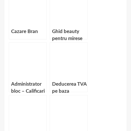
Cazare Bran
Ghid beauty
pentru mirese
inainte de
nunta
Administrator
Deducerea TVA
bloc – Calificari
pe baza
necesare
bonului fiscal