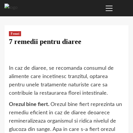
Primary
Sari
Menu
la
conținut
Femei
7 remedii pentru diaree
In caz de diaree, se recomanda consumul de
alimente care incetinesc tranzitul, optarea
pentru unele tratamente naturiste care sa
contribuie la restaurarea florei intestinale.
Orezul bine fiert.
Orezul bine fiert reprezinta un
remediu eficient in caz de diaree deoarece
remineralizeaza organismul si ridica nivelul de
glucoza din sange. Apa in care s-a fiert orezul