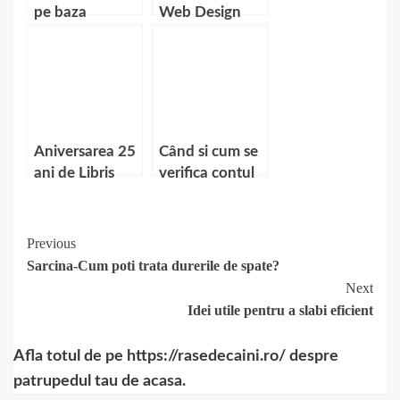
pe baza
Web Design
bonului fiscal
Aniversarea 25
Când si cum se
ani de Libris
verifica contul
la casele de
pariuri online?
Continue
Previous
Sarcina-Cum poti trata durerile de spate?
Reading
Next
Idei utile pentru a slabi eficient
Afla totul de pe https://rasedecaini.ro/ despre
patrupedul tau de acasa.