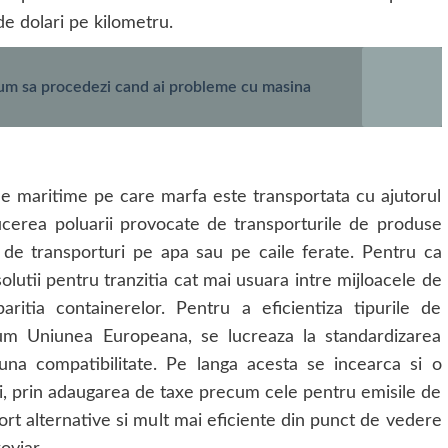
de dolari pe kilometru.
cum sa procedezi cand ai probleme cu masina
ele maritime pe care marfa este transportata cu ajutorul
ucerea poluarii provocate de transporturile de produse
de transporturi pe apa sau pe caile ferate. Pentru ca
olutii pentru tranzitia cat mai usuara intre mijloacele de
ritia containerelor. Pentru a eficientiza tipurile de
um Uniunea Europeana, se lucreaza la standardizarea
una compatibilitate. Pe langa acesta se incearca si o
azi, prin adaugarea de taxe precum cele pentru emisile de
rt alternative si mult mai eficiente din punct de vedere