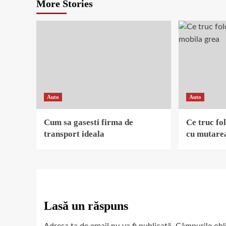
More Stories
Auto
Auto
Cum sa gasesti firma de
Ce truc fol
transport ideala
cu mutarea
Lasă un răspuns