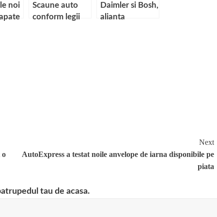
le noi
Scaune auto
Daimler si Bosh,
sapate
conform legii
alianta
iu de
strategica
Next
 o
AutoExpress a testat noile anvelope de iarna disponibile pe
piata
patrupedul tau de acasa.