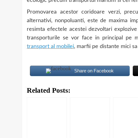
ecologic precum transportul maritim si cel fer
Promovarea acestor coridoare verzi, precum
alternativi, nonpoluanti, este de maxima imp
resimta efectele acestei dezvoltari explozive 
transporturile se vor face in principal pe 
transport al mobilei
, marfii pe distante mici s
Share on Facebook
Related Posts: