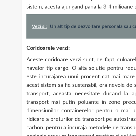
sistem, acesta ajungand pana la 3-4 milioane 
Vezi si:
Un alt tip de dezvoltare personala sau 
Coridoarele verzi:
Aceste coridoare verzi sunt, de fapt, culoar
navelor tip cargo. O alta solutie pentru red
este incurajarea unui procent cat mai mare 
acest sistem sa fie sustenabil, era nevoie de s
transport, aceasta necesitate ducand la apa
transport mai putin poluante in zone prec
dimensiunilor containerelor pentru o mai b
ridicare a preturilor de transport pe autostr
carbon, pentru a incuraja metodele de transpo