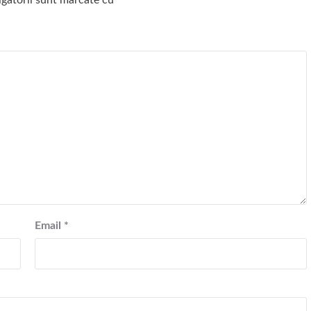
igatorii sunt marcate cu
*
Email
*