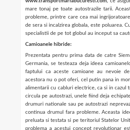
www.transportmarfabucuresti.com
, ce asig
mare tonaj pe toate autostrazile tarii. Ace
probleme, printre care cea mai ingrijoratoare
de sera si incalzirea globala, este poluarea.
specialistii de pe tot globul au inceput sa cau
Camioanele hibride:
Prezentata pentru prima data de catre Sieme
Germania, se testeaza deja ideea camioanelor
faptului ca aceste camioane au nevoie de 
acestora nu o pot oferi, cel putin pana in mo
alimentarii cu cabluri electrice, ca si in cazu
circula pe autostrazi, unele fiind deja echipat
drumuri nationale sau pe autostrazi neprevaz
continua drumul fara probleme. Aceasta idee
preluata si testata si pe teritoriul Statelor Un
problema a acestui concept revolutionar este