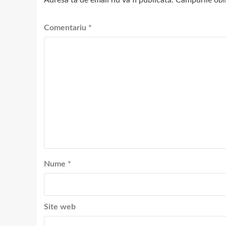
Adresa ta de email nu va fi publicată.
Câmpurile obl
Comentariu
*
Nume
*
Site web