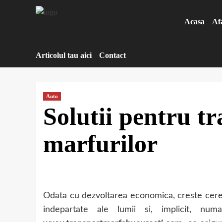
Sari
la
Acasa
Af
conținut
Articolul tau aici
Contact
Auto
Solutii pentru t
marfurilor
Odata cu dezvoltarea economica, creste cerer
indepartate ale lumii si, implicit, n