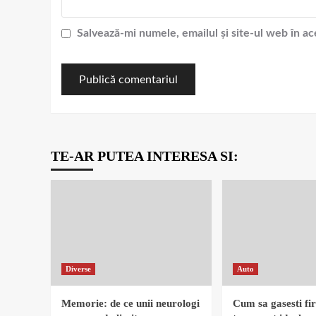
Salvează-mi numele, emailul și site-ul web în a
TE-AR PUTEA INTERESA SI:
Diverse
Auto
Memorie: de ce unii neurologi
Cum sa gasesti fi