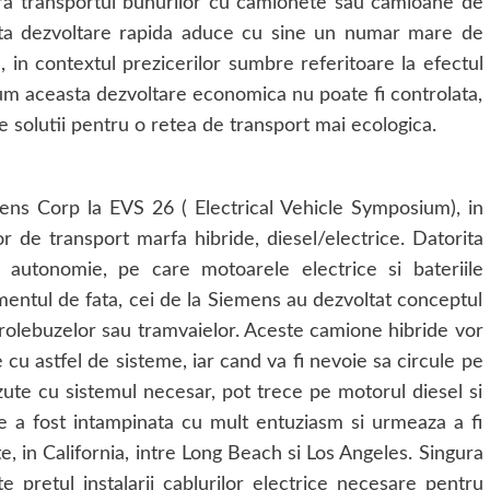
ura transportul bunurilor cu camionete sau camioane de
asta dezvoltare rapida aduce cu sine un numar mare de
, in contextul prezicerilor sumbre referitoare la efectul
 Cum aceasta dezvoltare economica nu poate fi controlata,
te solutii pentru o retea de transport mai ecologica.
ns Corp la EVS 26 ( Electrical Vehicle Symposium), in
 de transport marfa hibride, diesel/electrice. Datorita
autonomie, pe care motoarele electrice si bateriile
mentul de fata, cei de la Siemens au dezvoltat conceptul
l trolebuzelor sau tramvaielor. Aceste camione hibride vor
e cu astfel de sisteme, iar cand va fi nevoie sa circule pe
ute cu sistemul necesar, pot trece pe motorul diesel si
 a fost intampinata cu mult entuziasm si urmeaza a fi
ite, in California, intre Long Beach si Los Angeles. Singura
 pretul instalarii cablurilor electrice necesare pentru