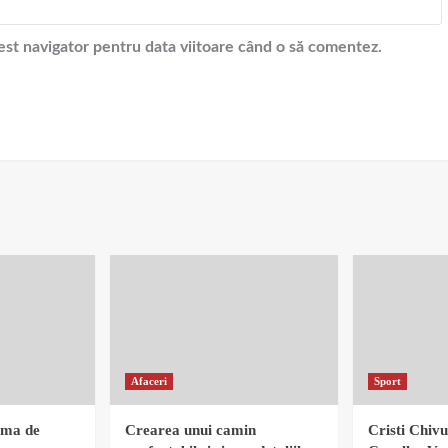
cest navigator pentru data viitoare când o să comentez.
Afaceri
Sport
rma de
Crearea unui camin
Cristi Chivu