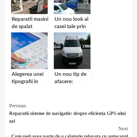
Reparatii masini
Un nou look al
de spalat
casei tale prin
Bucuresti –
instalarea unei
cand, unde,
copertine
cat?
retractabile
Alegerea unei
Un nou tip de
tipografii in
afacere:
Bucuresti – un
Inchirierea de
scurt ghid
autoutilitare
Continue
Previous
Reparatii sisteme de navigatie: despre eficienta GPS-ului
Reading
azi
Next
Cum poti avea parte de o calatorie relaxata cu autocarul