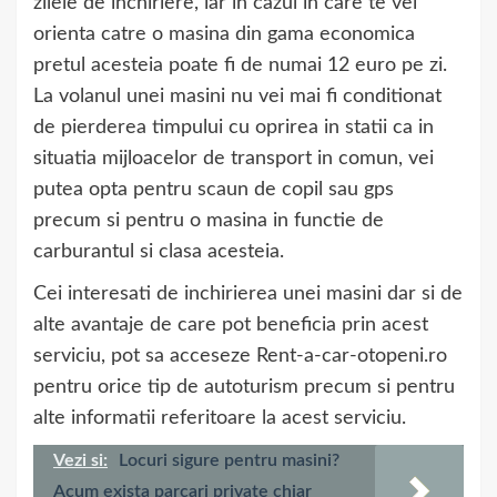
zilele de inchiriere, iar in cazul in care te vei
orienta catre o masina din gama economica
pretul acesteia poate fi de numai 12 euro pe zi.
La volanul unei masini nu vei mai fi conditionat
de pierderea timpului cu oprirea in statii ca in
situatia mijloacelor de transport in comun, vei
putea opta pentru scaun de copil sau gps
precum si pentru o masina in functie de
carburantul si clasa acesteia.
Cei interesati de inchirierea unei masini dar si de
alte avantaje de care pot beneficia prin acest
serviciu, pot sa acceseze Rent-a-car-otopeni.ro
pentru orice tip de autoturism precum si pentru
alte informatii referitoare la acest serviciu.
Vezi si:
Locuri sigure pentru masini?
Acum exista parcari private chiar