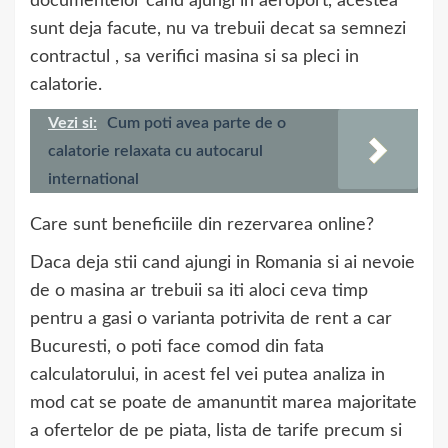
documentelor cand ajungi in aeroport, acestea
sunt deja facute, nu va trebuii decat sa semnezi
contractul , sa verifici masina si sa pleci in
calatorie.
Vezi si:
Cum poti avea parte de o
calatorie relaxata cu autocarul
international
Care sunt beneficiile din rezervarea online?
Daca deja stii cand ajungi in Romania si ai nevoie
de o masina ar trebuii sa iti aloci ceva timp
pentru a gasi o varianta potrivita de rent a car
Bucuresti, o poti face comod din fata
calculatorului, in acest fel vei putea analiza in
mod cat se poate de amanuntit marea majoritate
a ofertelor de pe piata, lista de tarife precum si