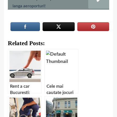
langa aeroporturi!
Related Posts:
Rent a car
Cele mai
Bucuresti:
cautate jocuri
costuri si
cu masini
avantaje
online