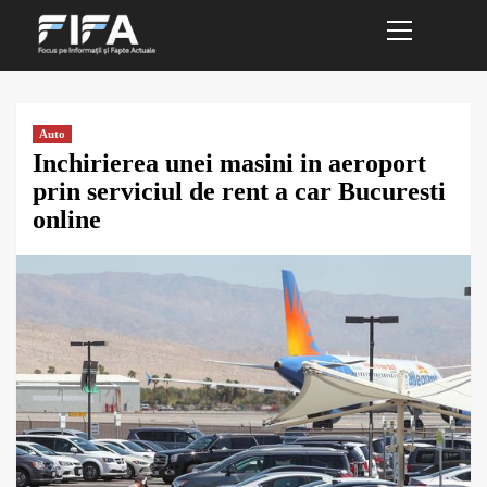
Primary
Sari
Menu
la
conținut
Auto
Inchirierea unei masini in aeroport
prin serviciul de rent a car Bucuresti
online