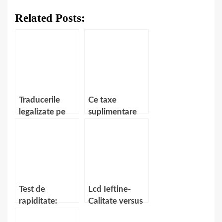
Related Posts:
Traducerile
Ce taxe
legalizate pe
suplimentare
intelesul
percep birourile
tuturor
de traduceri
sau traducatorii
autorizati
independenti?
Test de
Lcd Ieftine-
rapiditate:
Calitate versus
iPhone 5 versus
Pret