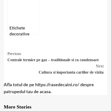
iPhone 4s
versus Samsung
Galaxy S3
Etichete
decorative
pentru
bibliorafturi
Filesticker
Continue
Previous
Centrale termice pe gaz – traditionale si cu condensare
Reading
Next
Cultura si importanta cartilor de vizita
Afla totul de pe https://rasedecaini.ro/ despre
patrupedul tau de acasa.
More Stories