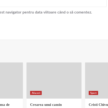
cest navigator pentru data viitoare când o să comentez.
Afaceri
Sport
rma de
Crearea unui camin
Cristi Chivu