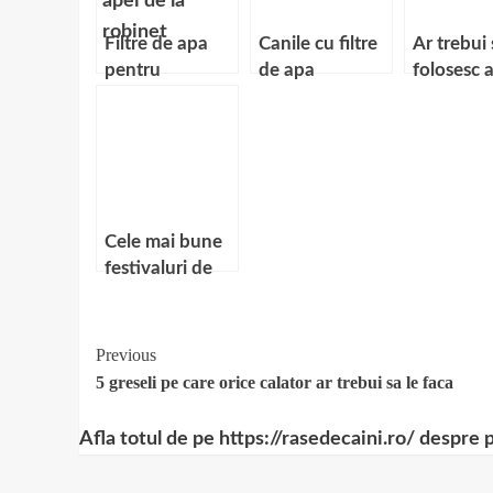
Filtre de apa
Canile cu filtre
Ar trebui 
pentru
de apa
folosesc 
potabilizarea
gura?
apei de la
robinet
Cele mai bune
festivaluri de
muzica din
lume
Continue
Previous
5 greseli pe care orice calator ar trebui sa le faca
Reading
Afla totul de pe https://rasedecaini.ro/ despre 