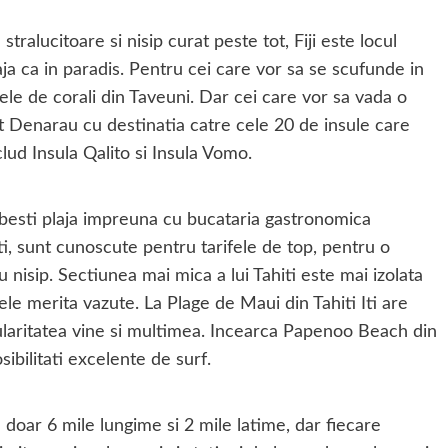
tralucitoare si nisip curat peste tot, Fiji este locul
aja ca in paradis. Pentru cei care vor sa se scufunde in
ele de corali din Taveuni. Dar cei care vor sa vada o
rt Denarau cu destinatia catre cele 20 de insule care
ud Insula Qalito si Insula Vomo.
 iubesti plaja impreuna cu bucataria gastronomica
ti, sunt cunoscute pentru tarifele de top, pentru o
u nisip. Sectiunea mai mica a lui Tahiti este mai izolata
e merita vazute. La Plage de Maui din Tahiti Iti are
laritatea vine si multimea. Incearca Papenoo Beach din
sibilitati excelente de surf.
oar 6 mile lungime si 2 mile latime, dar fiecare