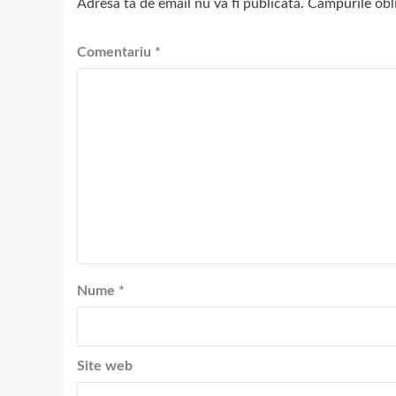
Adresa ta de email nu va fi publicată.
Câmpurile obl
Comentariu
*
Nume
*
Site web