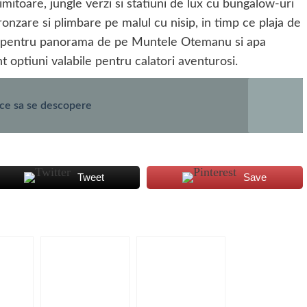
imitoare, jungle verzi si statiuni de lux cu bungalow-uri
nzare si plimbare pe malul cu nisip, in timp ce plaja de
la pentru panorama de pe Muntele Otemanu si apa
unt optiuni valabile pentru calatori aventurosi.
ice sa se descopere
Tweet
Save