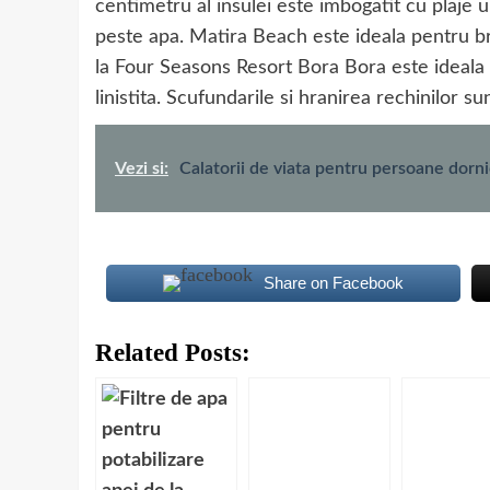
centimetru al insulei este imbogatit cu plaje u
peste apa. Matira Beach este ideala pentru bro
la Four Seasons Resort Bora Bora este idea
linistita. Scufundarile si hranirea rechinilor s
Vezi si:
Calatorii de viata pentru persoane dorn
Share on Facebook
Related Posts: