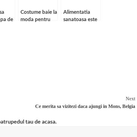
sa
Costume baie la
Alimentatia
apa de
moda pentru
sanatoasa este
baieti
costisitoare?
Next
Ce merita sa vizitezi daca ajungi in Mons, Belgia
patrupedul tau de acasa.