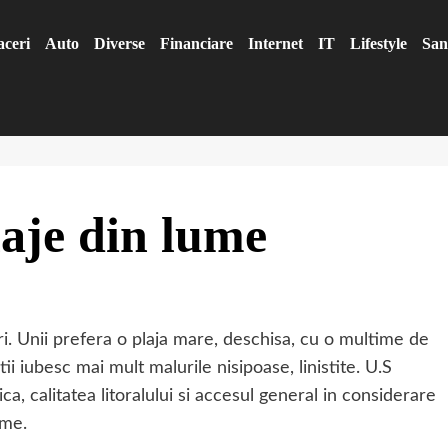
aceri
Auto
Diverse
Financiare
Internet
IT
Lifestyle
San
aje din lume
ri. Unii prefera o plaja mare, deschisa, cu o multime de
tii iubesc mai mult malurile nisipoase, linistite. U.S
a, calitatea litoralului si accesul general in considerare
ume.