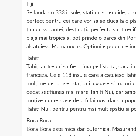
Fiji
Se lauda cu 333 insule, statiuni splendide, apa s
perfect pentru cei care vor sa se duca la o pl
timpul vacantei, destinatia perfecta sunt recif
plaja mai tropicala, pot prinde o barca din Po
alcatuiesc Mamanucas. Optiunile populare incl
Tahiti
Tahiti ar trebui sa fie prima pe lista ta, daca
franceza. Cele 118 insule care alcatuiesc Tahi
multime de jungle, statiuni luxoase si maluri c
decat sectiunea mai mare Tahiti Nui, dar ambel
motive numeroase de a fi faimos, dar cu popu
Tahiti Nui, pentru pentru mai mult spatiu si po
Bora Bora
Bora Bora este mica dar puternica. Masurand d