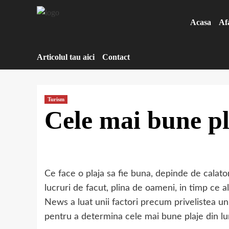
Sari
la
Acasa
Af
conținut
Articolul tau aici
Contact
Turism
Cele mai bune pl
Ce face o plaja sa fie buna, depinde de calato
lucruri de facut, plina de oameni, in timp ce al
News a luat unii factori precum privelistea unic
pentru a determina cele mai bune plaje din l