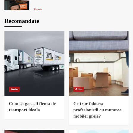
Sport
Cristi Chivu, criticat de Fabio Capello:
Recomandate
Verdictul dur al italianului
4
Copii
Romania inregistreaza cea mai scazuta rata a
natalitatii din ultimul secol
5
Auto
Auto
Cum sa gasesti firma de
Ce truc folosesc
transport ideala
profesionistii cu mutarea
mobilei grele?