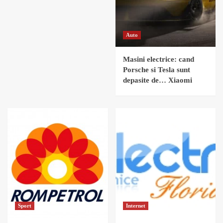
Auto
Masini electrice: cand
Porsche si Tesla sunt
depasite de… Xiaomi
Sport
Internet