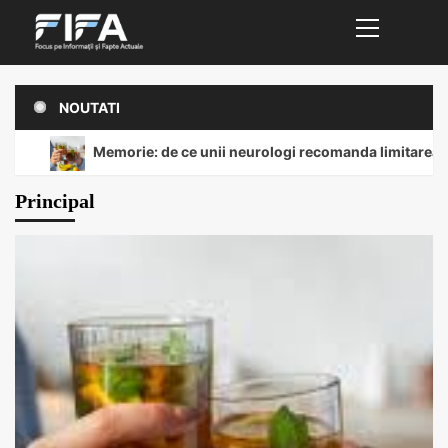
Primary
Sari
Menu
la
conținut
NOUTATI
Memorie: de ce unii neurologi recomanda limitarea 
Principal