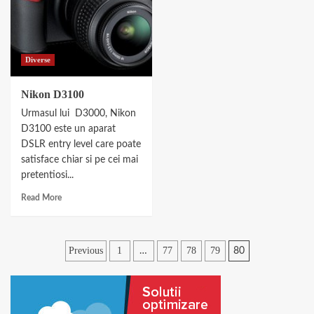
Diverse
Nikon D3100
Urmasul lui D3000, Nikon
D3100 este un aparat
DSLR entry level care poate
satisface chiar si pe cei mai
pretentiosi...
Read More
Paginație
Previous
1
77
78
79
…
80
articole