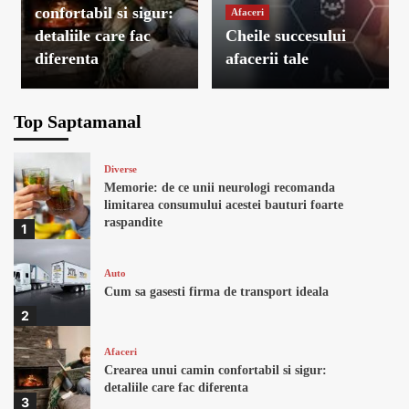
confortabil si sigur:
Afaceri
detaliile care fac
Cheile succesului
diferenta
afacerii tale
Top Saptamanal
Diverse
Memorie: de ce unii neurologi recomanda
limitarea consumului acestei bauturi foarte
raspandite
1
Auto
Cum sa gasesti firma de transport ideala
2
Afaceri
Crearea unui camin confortabil si sigur:
detaliile care fac diferenta
3