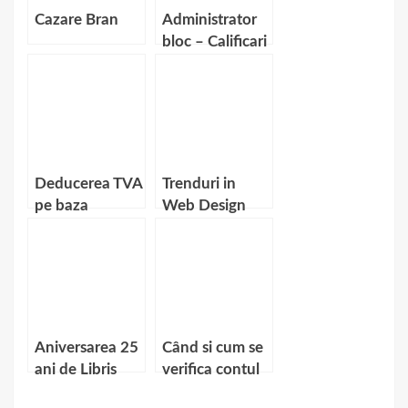
Cazare Bran
Administrator
bloc – Calificari
necesare
Deducerea TVA
Trenduri in
pe baza
Web Design
bonului fiscal
Aniversarea 25
Când si cum se
ani de Libris
verifica contul
la casele de