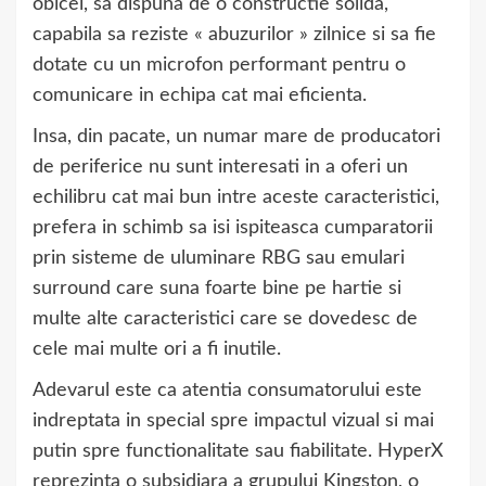
obicei, sa dispuna de o constructie solida,
capabila sa reziste « abuzurilor » zilnice si sa fie
dotate cu un microfon performant pentru o
comunicare in echipa cat mai eficienta.
Insa, din pacate, un numar mare de producatori
de periferice nu sunt interesati in a oferi un
echilibru cat mai bun intre aceste caracteristici,
prefera in schimb sa isi ispiteasca cumparatorii
prin sisteme de uluminare RBG sau emulari
surround care suna foarte bine pe hartie si
multe alte caracteristici care se dovedesc de
cele mai multe ori a fi inutile.
Adevarul este ca atentia consumatorului este
indreptata in special spre impactul vizual si mai
putin spre functionalitate sau fiabilitate. HyperX
reprezinta o subsidiara a grupului Kingston, o