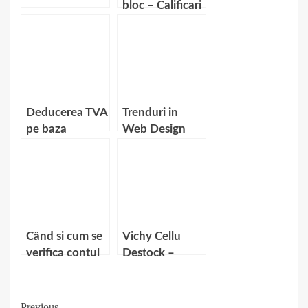
bloc – Calificari
necesare
Deducerea TVA
Trenduri in
pe baza
Web Design
bonului fiscal
Când si cum se
Vichy Cellu
verifica contul
Destock –
la casele de
Ingrijirea
pariuri online?
avansata
anticelulitica
Previous