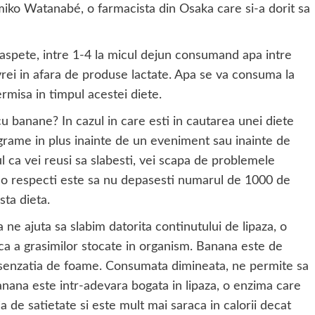
iko Watanabé, o farmacista din Osaka care si-a dorit sa
aspete, intre 1-4 la micul dejun consumand apa intre
ei in afara de produse lactate. Apa se va consuma la
misa in timpul acestei diete.
cu banane? In cazul in care esti in cautarea unei diete
ograme in plus inainte de un eveniment sau inainte de
l ca vei reusi sa slabesti, vei scapa de problemele
a o respecti este sa nu depasesti numarul de 1000 de
sta dieta.
e ajuta sa slabim datorita continutului de lipaza, o
a a grasimilor stocate in organism. Banana este de
senzatia de foame. Consumata dimineata, ne permite sa
Banana este intr-adevara bogata in lipaza, o enzima care
tia de satietate si este mult mai saraca in calorii decat