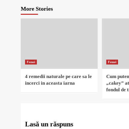
More Stories
Femei
Femei
4 remedii naturale pe care sa le
Cum putem 
incerci in aceasta iarna
„cakey” at
fondul de 
Lasă un răspuns