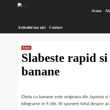
Sari
la
Acasa
Af
conținut
Articolul tau aici
Contact
Femei
Slabeste rapid si
banane
Dieta cu banane este originara din Japonia si 
kilograme in 4 zile. Iti spunem totul despre a