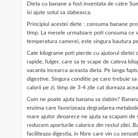
Dieta cu banane a fost inventata de catre Sum
isi ajute sotul sa slabeasca.
Principiul acestei diete : consuma banane pro
timp. La mesele urmatoare poti consuma ce vr
temperatura camerei, este singura bautura per
Cate kilograme poti pierde cu ajutorul dietei 
rapide, fulger, care sa te scape de cateva kil
vacanta incearca aceasta dieta. Pe langa faptu
digestive. Singura conditie pe care trebuie s
calorii pe zi, timp de 3-4 zile cat dureaza acea
Cum ne poate ajuta banana sa slabim? Banana n
enzima care favorizeaza degradarea metabolic
mare ajutor deoarece ne ajuta sa scapam de 
reducem aporturile calorice din restul zilei. 
faciliteaza digestia, in fibre care vin cu senza