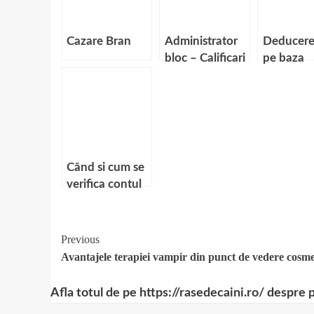
Cazare Bran
Administrator
Deducere
bloc – Calificari
pe baza
necesare
bonului fi
Când si cum se
verifica contul
la casele de
pariuri online?
Continue
Previous
Avantajele terapiei vampir din punct de vedere cosme
Reading
Afla totul de pe https://rasedecaini.ro/ despre 