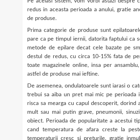
Pe acelasi sistem, vom vorbi astazi despre
redus in aceasta perioada a anului, gratie ano
de produse.
Prima categorie de produse sunt epilatoarel
pare ca pe timpul iernii, datorita faptului ca
metode de epilare decat cele bazate pe smulg
destul de redus, cu circa 10-15% fata de per
toate magazinele online, insa per ansamblu,
astfel de produse mai ieftine.
De asemenea, ondulatoarele sunt iarasi o cate
trebui sa aiba un pret mai mic pe perioada i
risca sa mearga cu capul descoperit, dorind as
mult sau mai putin grave, pneumonii, sinuzit
obiect. Perioada de popularitate a acestui ti
cand temperatura de afara creste la pest
temperaturii cresc si preturile, gratie inmul