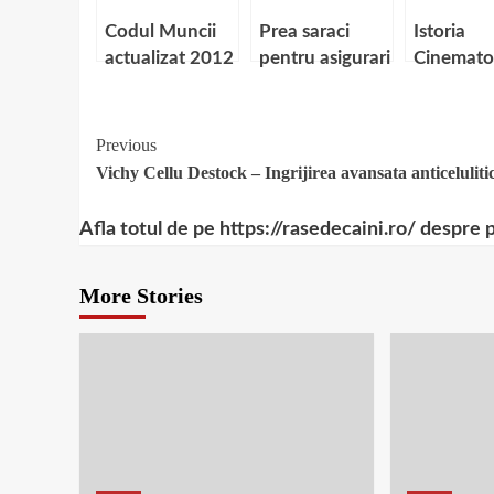
Codul Muncii
Prea saraci
Istoria
actualizat 2012
pentru asigurari
Cinemato
RCA ieftine
Romanea
Continue
Previous
Vichy Cellu Destock – Ingrijirea avansata anticeluliti
Reading
Afla totul de pe https://rasedecaini.ro/ despre 
More Stories