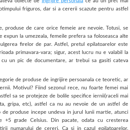
 cateva obiecte de
ingrijire personala
ce au un pret mai
timpului friguros, dar si a cererii scazute pentru astfel
e, produse de care orice femeie are nevoie. Totusi, se
 se expun la umezeala, femeile prefera sa foloseasca alte
erea firelor de par. Astfel, pretul epilatoarelor este
ioada primavara-vara; sigur, acest lucru nu e valabil la
 cu un pic de documentare, ar trebui sa gasiti cateva
gorie de produse de ingrijire persoanala ce teoretic, ar
ernii. Motivul? Fiind sezonul rece, nu foarte femei mai
tfel sa se protejeze de bolile specifice iernii(raceli mai
a, gripa, etc), astfel ca nu au nevoie de un astfel de
p de produse incepe undeva in jurul lunii martie, atunci
e +5 grade Celsius. Din pacate, odata cu cresterea
tirii numarului de cereri. Ca si in cazul epilatoarelor,