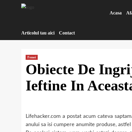
Sari
la
Acasa
Af
conținut
Articolul tau aici
Contact
Femei
Obiecte De Ingri
Ieftine In Aceas
Lifehacker.com a postat acum cateva saptamani 
anului sa isi cumpere anumite produse, astfel