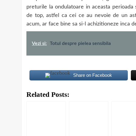
preturile la ondulatoare in aceasta perioada
de top, astfel ca cei ce au nevoie de un as
acum, ar face bine sa si-l achizitioneze inca 
Vezi si:
Totul despre pielea sensibila
Share on Facebook
Related Posts: