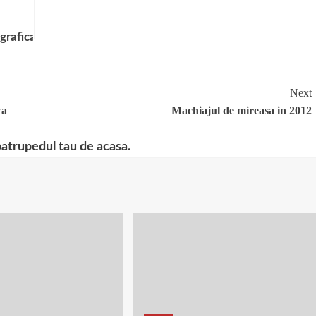
grafica
sca
Next
ca
Machiajul de mireasa in 2012
patrupedul tau de acasa.