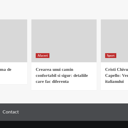
Afaceri
Sport
rma de
Crearea unui camin
Cristi Chivu
confortabil si sigur: detaliile
Capello: Ver
care fac diferenta
italianului
Contact