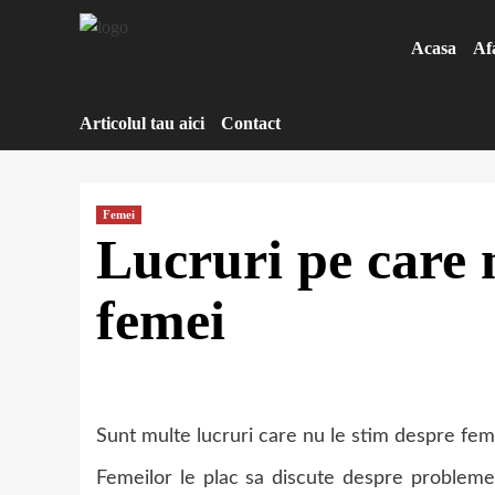
Sari
la
Acasa
Af
conținut
Articolul tau aici
Contact
Femei
Lucruri pe care n
femei
Sunt multe lucruri care nu le stim despre feme
Femeilor le plac sa discute despre probleme 