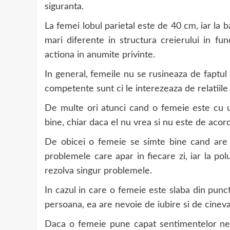
siguranta.
La femei lobul parietal este de 40 cm, iar la 
mari diferente in structura creierului in fu
actiona in anumite privinte.
In general, femeile nu se rusineaza de faptul
competente sunt ci le interezeaza de relatiile 
De multe ori atunci cand o femeie este cu 
bine, chiar daca el nu vrea si nu este de acor
De obicei o femeie se simte bine cand are
problemele care apar in fiecare zi, iar la po
rezolva singur problemele.
In cazul in care o femeie este slaba din pun
persoana, ea are nevoie de iubire si de cineva
Daca o femeie pune capat sentimentelor neg