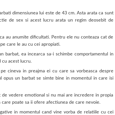
barbati dimensiunea lui este de 43 cm. Asta arata ca sunt
nctie de sex si acest lucru arata un regim deosebit de
 ca au anumite dificultati. Pentru ele nu conteaza cat de
pe care le au cu cei apropiati.
un barbat, ea incearca sa-i schimbe comportamentul in
d cu acest lucru.
 pe cineva in preajma ei cu care sa vorbeasca despre
lul opus un barbat se simte bine in momentul in care isi
ct de vedere emotional si nu mai are incredere in propia
 care poate sa ii ofere afectiunea de care nevoie.
ative in momentul cand vine vorba de relatiile cu cei