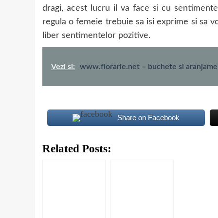
dragi, acest lucru il va face si cu sentiment
regula o femeie trebuie sa isi exprime si sa
liber sentimentelor pozitive.
Vezi si:
www.florarie.net – buchete si aranjamen
Share on Facebook
Related Posts: