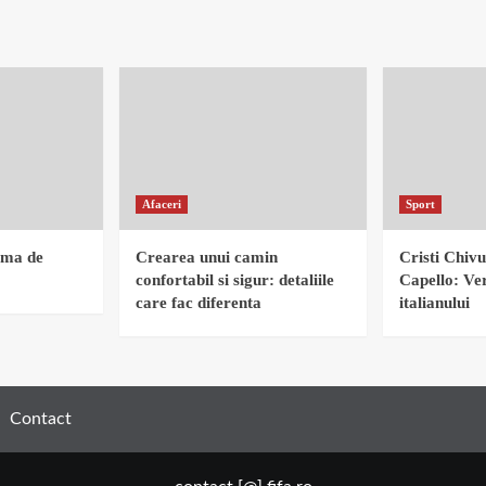
Afaceri
Sport
rma de
Crearea unui camin
Cristi Chivu
confortabil si sigur: detaliile
Capello: Ver
care fac diferenta
italianului
Contact