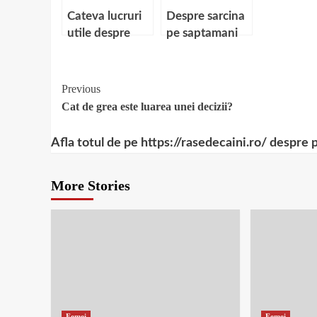
Cateva lucruri
Despre sarcina
utile despre
pe saptamani
fobii
Continue
Previous
Cat de grea este luarea unei decizii?
Reading
Afla totul de pe https://rasedecaini.ro/ despre 
More Stories
Femei
Femei