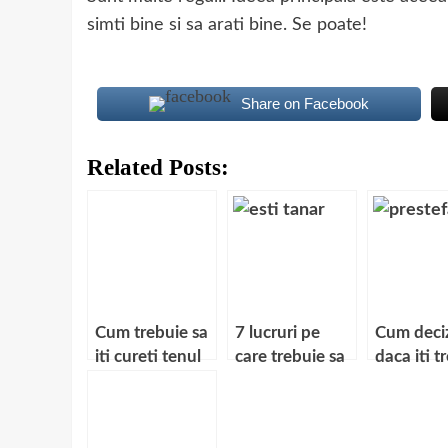
simti bine si sa arati bine. Se poate!
Share on Facebook
Related Posts:
Cum trebuie sa
7 lucruri pe
Cum deci
iti cureti tenul
care trebuie sa
daca iti t
daca esti
le faci cat esti
o oala su
barbat
tanar
presiune