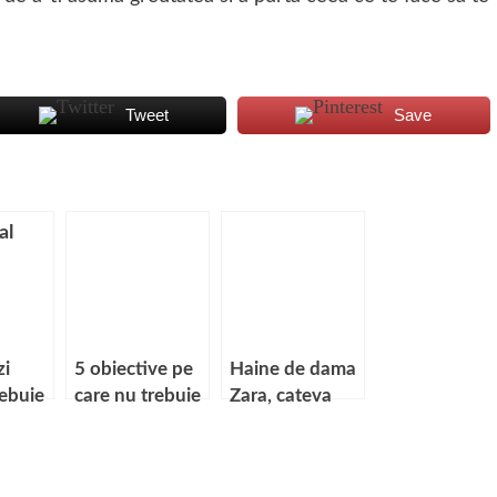
Tweet
Save
zi
5 obiective pe
Haine de dama
rebuie
care nu trebuie
Zara, cateva
b
sa le ratezi daca
lucruri pe care
ajungi in Neamt
nu le stiai