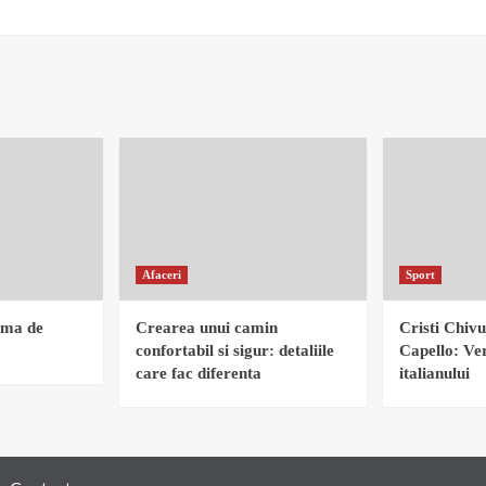
Afaceri
Sport
rma de
Crearea unui camin
Cristi Chivu
confortabil si sigur: detaliile
Capello: Ver
care fac diferenta
italianului