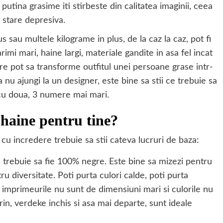
 putina grasime iti stirbeste din calitatea imaginii, ceea
 stare depresiva.
s sau multele kilograme in plus, de la caz la caz, pot fi
mi mari, haine largi, materiale gandite in asa fel incat
are pot sa transforme outfitul unei persoane grase intr-
 nu ajungi la un designer, este bine sa stii ce trebuie sa
 cu doua, 3 numere mai mari.
 haine pentru tine?
u incredere trebuie sa stii cateva lucruri de baza:
nu trebuie sa fie 100% negre. Este bine sa mizezi pentru
ru diversitate. Poti purta culori calde, poti purta
t imprimeurile nu sunt de dimensiuni mari si culorile nu
arin, verdeke inchis si asa mai departe, sunt ideale