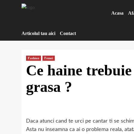
Sari
la
Acasa
Af
conținut
Articolul tau aici
Contact
Fashion
Femei
Ce haine trebuie 
grasa ?
Daca atunci cand te urci pe cantar ti se schim
Asta nu inseamna ca ai o problema reala, atat