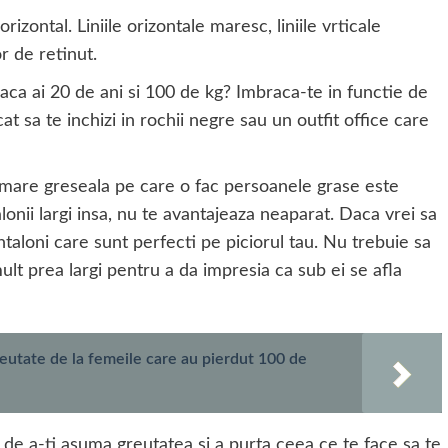
rizontal. Liniile orizontale maresc, liniile vrticale
r de retinut.
aca ai 20 de ani si 100 de kg? Imbraca-te in functie de
at sa te inchizi in rochii negre sau un outfit office care
O mare greseala pe care o fac persoanele grase este
lonii largi insa, nu te avantajeaza neaparat. Daca vrei sa
taloni care sunt perfecti pe piciorul tau. Nu trebuie sa
mult prea largi pentru a da impresia ca sub ei se afla
reutate de la femeile care au pierdut 100 de
 de a-ti asuma greutatea si a purta ceea ce te face sa te