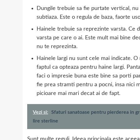
Dungile trebuie sa fie purtate vertical, nu o
subtiaza. Este o regula de baza, faorte uso
Hainele trebuie sa reprezinte varsta. Ce d
varsta pe care o ai. Este mult mai bine dec
nu te reprezinta.
Hainele largi nu sunt cele mai indicate. 
faptul ca opteaza pentru haine largi. Panta
faci o impresie buna este bine sa porti pan
fie prea stramti pentru a pocni, insa nici 
picioare mai mari decat ai de fapt.
Vezi si:
Sfaturi sanatoase pentru pierderea in g
lire sterline
Sunt multe reguli. Ideea principala este aceea