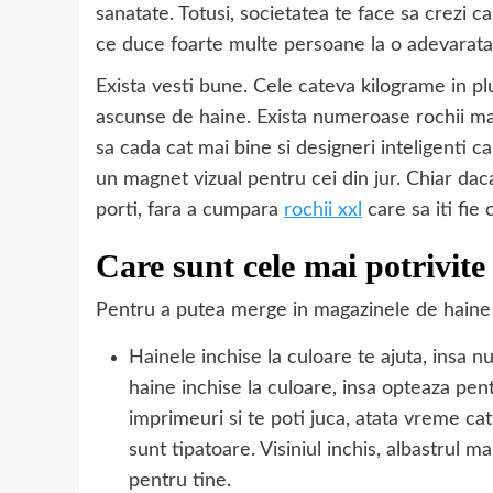
sanatate. Totusi, societatea te face sa crezi ca
ce duce foarte multe persoane la o adevarata
Exista vesti bune. Cele cateva kilograme in plu
ascunse de haine. Exista numeroase rochii mari
sa cada cat mai bine si designeri inteligenti c
un magnet vizual pentru cei din jur. Chiar daca
porti, fara a cumpara
rochii xxl
care sa iti fie
Care sunt cele mai potrivite
Pentru a putea merge in magazinele de haine c
Hainele inchise la culoare te ajuta, insa 
haine inchise la culoare, insa opteaza pent
imprimeuri si te poti juca, atata vreme ca
sunt tipatoare. Visiniul inchis, albastrul m
pentru tine.