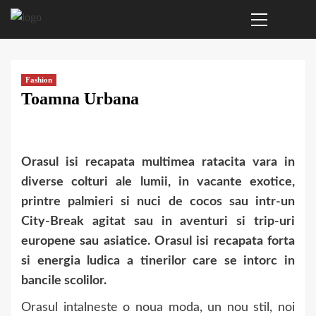
Primary
Sari
Menu
la
conținut
Fashion
Toamna Urbana
Orasul isi recapata multimea ratacita vara in
diverse colturi ale lumii, in vacante exotice,
printre palmieri si nuci de cocos sau intr-un
City-Break agitat sau in aventuri si trip-uri
europene sau asiatice. Orasul isi recapata forta
si energia ludica a tinerilor care se intorc in
bancile scolilor.
Orasul intalneste o noua moda, un nou stil, noi