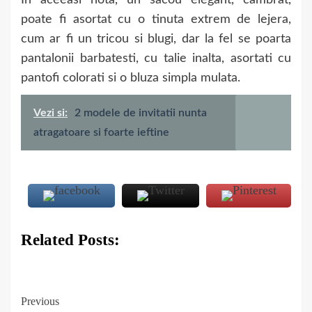
In aceeasi nota, un sacou elegant, cambrat,
poate fi asortat cu o tinuta extrem de lejera,
cum ar fi un tricou si blugi, dar la fel se poarta
pantalonii barbatesti, cu talie inalta, asortati cu
pantofi colorati si o bluza simpla mulata.
Vezi si:
2 modele de invitatii nunta
atragatoare si foarte ieftine
Related Posts:
Continue
Previous