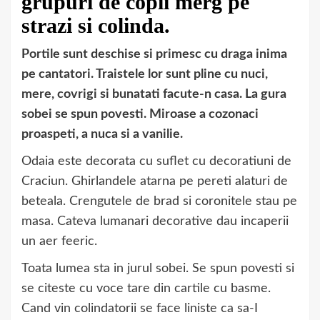
grupuri de copii merg pe
strazi si colinda.
Portile sunt deschise si primesc cu draga inima
pe cantatori. Traistele lor sunt pline cu nuci,
mere, covrigi si bunatati facute-n casa. La gura
sobei se spun povesti. Miroase a cozonaci
proaspeti, a nuca si a vanilie.
Odaia este decorata cu suflet cu decoratiuni de
Craciun. Ghirlandele atarna pe pereti alaturi de
beteala. Crengutele de brad si coronitele stau pe
masa. Cateva lumanari decorative dau incaperii
un aer feeric.
Toata lumea sta in jurul sobei. Se spun povesti si
se citeste cu voce tare din cartile cu basme.
Cand vin colindatorii se face liniste ca sa-I