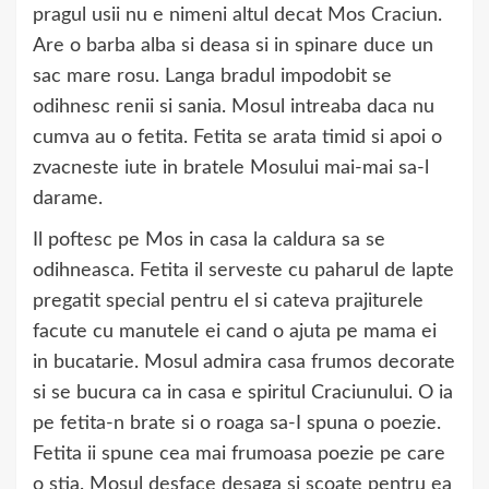
pragul usii nu e nimeni altul decat Mos Craciun.
Are o barba alba si deasa si in spinare duce un
sac mare rosu. Langa bradul impodobit se
odihnesc renii si sania. Mosul intreaba daca nu
cumva au o fetita. Fetita se arata timid si apoi o
zvacneste iute in bratele Mosului mai-mai sa-l
darame.
Il poftesc pe Mos in casa la caldura sa se
odihneasca. Fetita il serveste cu paharul de lapte
pregatit special pentru el si cateva prajiturele
facute cu manutele ei cand o ajuta pe mama ei
in bucatarie. Mosul admira casa frumos decorate
si se bucura ca in casa e spiritul Craciunului. O ia
pe fetita-n brate si o roaga sa-I spuna o poezie.
Fetita ii spune cea mai frumoasa poezie pe care
o stia. Mosul desface desaga si scoate pentru ea