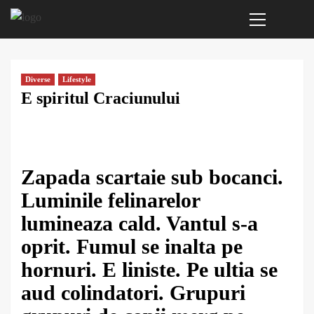
Primary
Sari
Menu
la
conținut
Diverse
Lifestyle
E spiritul Craciunului
Zapada scartaie sub bocanci.
Luminile felinarelor
lumineaza cald. Vantul s-a
oprit. Fumul se inalta pe
hornuri. E liniste. Pe ultia se
aud colindatori. Grupuri