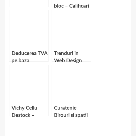
bloc – Calificari
necesare
Deducerea TVA
Trenduri in
pe baza
Web Design
bonului fiscal
Vichy Cellu
Curatenie
Destock –
Birouri si spatii
Ingrijirea
comerciale –
avansata
cat costa?