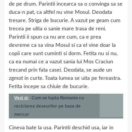
de pe drum. Parintii incearca sa o convinga sa se
duca-n pat, ca altfel nu vine Mosul. Deodata
tresare. Striga de bucurie. A vazut pe geam cum
trecea pe ulita o sanie mare trasa de reni.
Parintii ii spun ca nu are cum, ca e prea
devreme ca sa vina Mosul si ca el vine doar la
copii care sunt cuminti si dorm. Fetita nu si nu,
ca ea numai ce a vazut sania lui Mos Craciun
trecand prin fata casei. Deodata, se aude un
zgmot in curte. Toata lumea se uita pe fereastra.
Fetita incepe sa chiuie de bucurie.
Vezi si:
Cum se lupta Romania cu
reciclarea deseurilor pe baza de
mercur
Cineva bate la usa. Parintii deschid usa, iar in