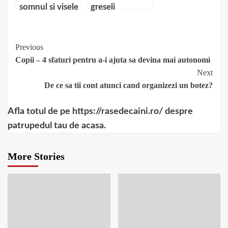
somnul si visele
greseli
financiare pe
care noii p?rinti
le pot face
Continue
Previous
Copii – 4 sfaturi pentru a-i ajuta sa devina mai autonomi
Reading
Next
De ce sa tii cont atunci cand organizezi un botez?
Afla totul de pe https://rasedecaini.ro/ despre
patrupedul tau de acasa.
More Stories