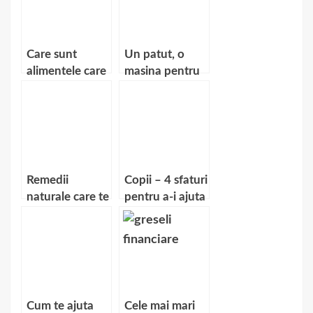
Care sunt
Un patut, o
alimentele care
masina pentru
te ajuta sa iti
copilul tau
maximizezi
feritlitatea?
Remedii
Copii – 4 sfaturi
naturale care te
pentru a-i ajuta
vor ajuta sa
sa devina mai
scazi nivelul de
autonomi
colesterol
Cum te ajuta
Cele mai mari