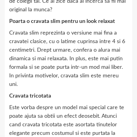
de colegii tai. Ce ai zice daca ai incerca sa fii mai
original la munca?
Poarta o cravata slim pentru un look relaxat
Cravata slim reprezinta o versiune mai fina a
cravatei clasice, cu o latime cuprinsa intre 4 si 6
centimetri. Drept urmare, confera o alura mai
dinamica si mai relaxata. In plus, este mai putin
formala si se poate purta intr-un mod mai liber.
In privinta motivelor, cravata slim este mereu
uni.
Cravata tricotata
Este vorba despre un model mai special care te
poate ajuta sa obtii un efect deosebit. Atunci
cand cravata tricotata este asortata tinutelor
elegante precum costumul si este purtata la