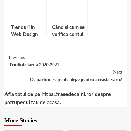
Trenduri in
Când si cum se
Web Design
verifica contul
la casele de
pariuri online?
Continue
Previous
Tendinte iarna 2020-2021
Reading
Next
Ce parfum se poate alege pentru aceasta vara?
Afla totul de pe https://rasedecaini.ro/ despre
patrupedul tau de acasa.
More Stories