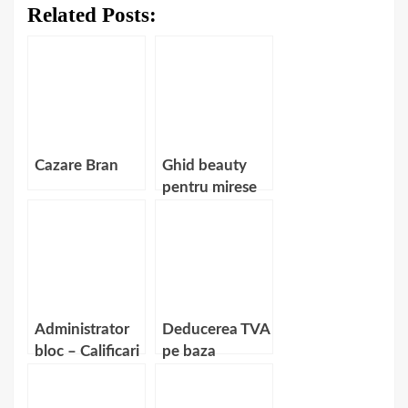
Related Posts:
Cazare Bran
Ghid beauty
pentru mirese
inainte de
nunta
Administrator
Deducerea TVA
bloc – Calificari
pe baza
necesare
bonului fiscal