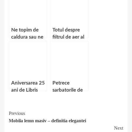
Ne topim de
Totul despre
caldura sau ne
filtrul de aer al
punem aer
masinii tale
conditionat?
Aniversarea 25
Petrece
ani de Libris
sarbatorile de
iarna la un
hotel in centrul
Bucurestiului!
Continue
Previous
Mobila lemn masiv – definitia elegantei
Reading
Next