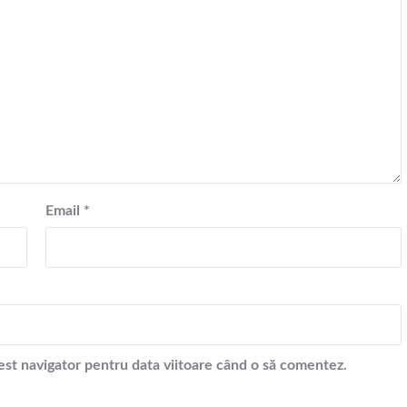
Email
*
cest navigator pentru data viitoare când o să comentez.