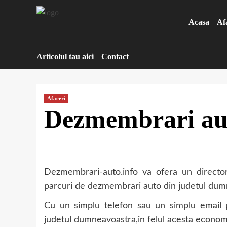
Sari
la
Acasa
Af
conținut
Articolul tau aici
Contact
Afaceri
Dezmembrari au
Dezmembrari-auto.info va ofera un directo
parcuri de dezmembrari auto din judetul dumn
Cu un simplu telefon sau un simplu email p
judetul dumneavoastra,in felul acesta economis