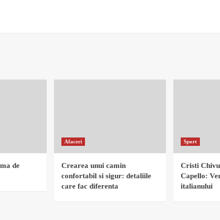
Afaceri
Sport
rma de
Crearea unui camin
Cristi Chivu
confortabil si sigur: detaliile
Capello: Ver
care fac diferenta
italianului