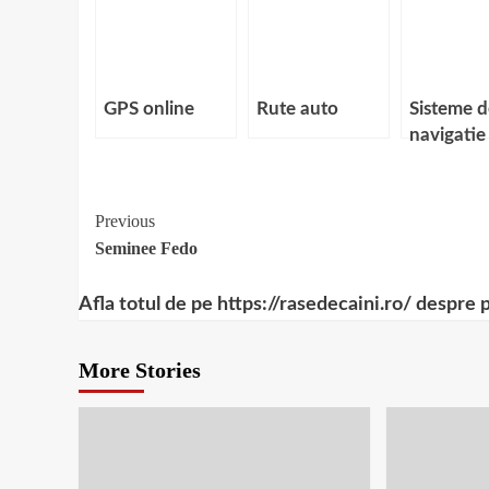
GPS online
Rute auto
Sisteme d
navigatie
Dynavin
Continue
Previous
Seminee Fedo
Reading
Afla totul de pe https://rasedecaini.ro/ despre 
More Stories