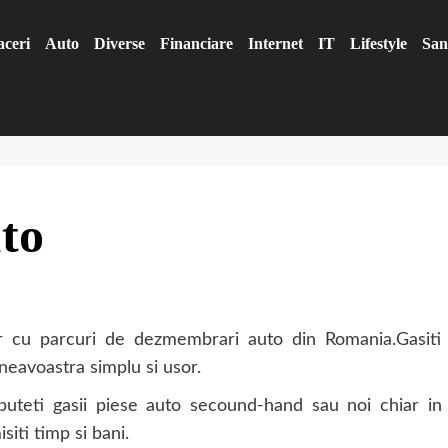
aceri
Auto
Diverse
Financiare
Internet
IT
Lifestyle
San
to
r cu parcuri de dezmembrari auto din Romania.Gasiti
eavoastra simplu si usor.
uteti gasii piese auto secound-hand sau noi chiar in
iti timp si bani.