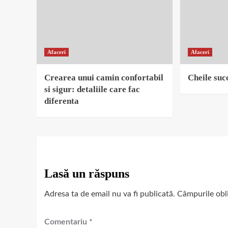
Afaceri
Afaceri
Crearea unui camin confortabil
Cheile succ
si sigur: detaliile care fac
diferenta
Lasă un răspuns
Adresa ta de email nu va fi publicată.
Câmpurile obl
Comentariu
*