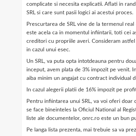
complicate si necesita explicatii. Aflati in ra
SRL si care sunt pasii logici ai acestui proces.
Prescurtarea de SRL vine de la termenul real
este acela ca in momentul infiintarii, toti cei 
creditori cu propriile averi. Consideram astfe
in cazul unui esec.
Un SRL, va puta opta intotdeauna pentru doua p
inceput, avem plata de 3% impozit pe venit. In 
aiba minim un angajat cu contract individual 
In cazul alegerii platii de 16% impozit pe prof
Pentru infiintarea unui SRL, va voi oferi doar 
se face bineinteles la Oficiul National al Reg
liste ale documentelor, onrc.ro este un bun p
Pe langa lista prezenta, mai trebuie sa va pre