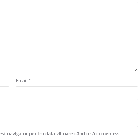
Email
*
cest navigator pentru data viitoare când o să comentez.