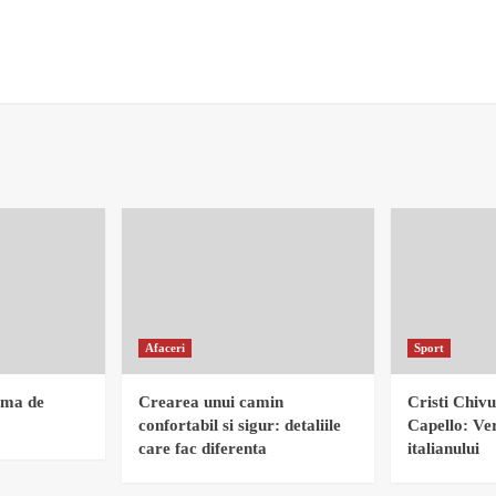
Afaceri
Sport
rma de
Crearea unui camin
Cristi Chivu
confortabil si sigur: detaliile
Capello: Ver
care fac diferenta
italianului