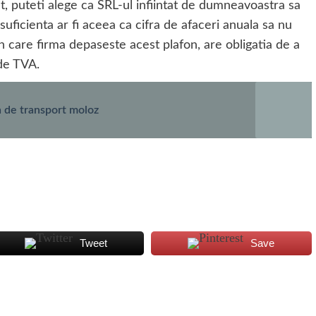
ut, puteti alege ca SRL-ul infiintat de dumneavoastra sa
suficienta ar fi aceea ca cifra de afaceri anuala sa nu
care firma depaseste acest plafon, are obligatia de a
 de TVA.
ma de transport moloz
Tweet
Save