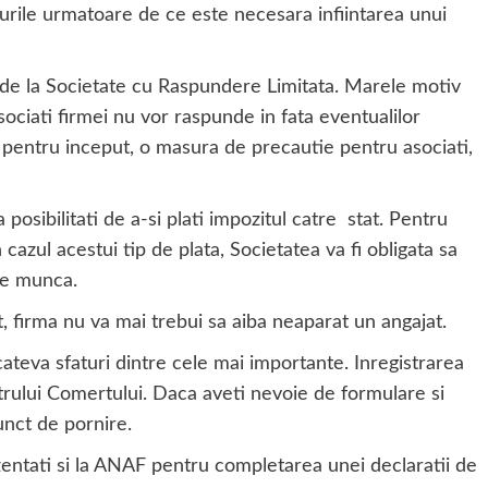
ndurile urmatoare de ce este necesara infiintarea unui
 de la Societate cu Raspundere Limitata. Marele motiv
asociati firmei nu vor raspunde in fata eventualilor
l pentru inceput, o masura de precautie pentru asociati,
osibilitati de a-si plati impozitul catre stat. Pentru
cazul acestui tip de plata, Societatea va fi obligata sa
de munca.
it, firma nu va mai trebui sa aiba neaparat un angajat.
cateva sfaturi dintre cele mai importante. Inregistrarea
istrului Comertului. Daca aveti nevoie de formulare si
unct de pornire.
zentati si la ANAF pentru completarea unei declaratii de