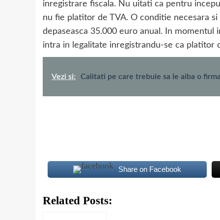
inregistrare fiscala. Nu uitati ca pentru incep
nu fie platitor de TVA. O conditie necesara si 
depaseasca 35.000 euro anual. In momentul in 
intra in legalitate inregistrandu-se ca platitor
Vezi si:
Calitati pe care trebuie sa le aiba o fir
Share on Facebook
Related Posts: