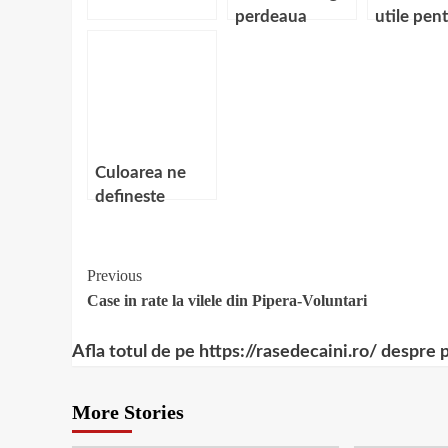
perdeaua
utile pen
pentru
alegerea
dormitor
perdelei
perfecte
Culoarea ne
defineste
Continue
Previous
Case in rate la vilele din Pipera-Voluntari
Reading
Afla totul de pe https://rasedecaini.ro/ despre 
More Stories