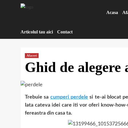
Sari
la
Acasa
Af
conținut
Articolul tau aici
Contact
Afaceri
Ghid de alegere 
Trebuie sa
cumperi perdele
si te-ai blocat p
Iata cateva idei care iti vor oferi know-how
fereastra din casa ta.