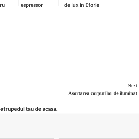
tru
espressor
de lux in Eforie
pentru o cafea
Nord
aromata
Next
Asortarea corpurilor de iluminat
patrupedul tau de acasa.