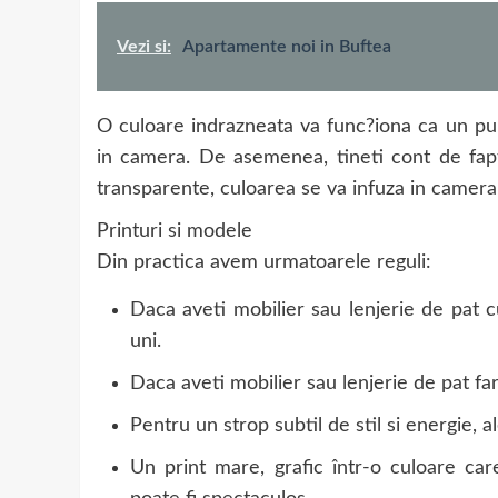
Vezi si:
Apartamente noi in Buftea
O culoare indrazneata va func?iona ca un p
in camera. De asemenea, tineti cont de faptu
transparente, culoarea se va infuza in camera. A
Printuri si modele
Din practica avem urmatoarele reguli:
Daca aveti mobilier sau lenjerie de pat c
uni.
Daca aveti mobilier sau lenjerie de pat f
Pentru un strop subtil de stil si energie, al
Un print mare, grafic într-o culoare car