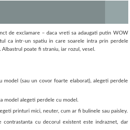
unct de exclamare – daca vreti sa adaugati putin WOW
l ca intr-un spatiu in care soarele intra prin perdele
lbastrul poate fi straniu, iar rozul, vesel.
u model (sau un covor foarte elaborat), alegeti perdele
ara model alegeti perdele cu model.
egeti printuri mici, neuter, cum ar fi bulinele sau paisley.
e contrastanta cu decorul existent este indraznet, dar