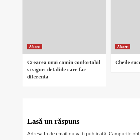
Afaceri
Afaceri
Crearea unui camin confortabil
Cheile succ
si sigur: detaliile care fac
diferenta
Lasă un răspuns
Adresa ta de email nu va fi publicată.
Câmpurile obl