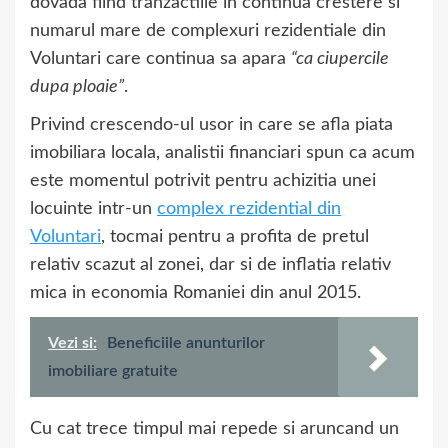
dovada fiind tranzactiile in continua crestere si
numarul mare de complexuri rezidentiale din
Voluntari care continua sa apara
“ca ciupercile
dupa ploaie”
.
Privind crescendo-ul usor in care se afla piata
imobiliara locala, analistii financiari spun ca acum
este momentul potrivit pentru achizitia unei
locuinte intr-un
complex rezidential din
Voluntari
, tocmai pentru a profita de pretul
relativ scazut al zonei, dar si de inflatia relativ
mica in economia Romaniei din anul 2015.
Vezi si:
Beneficiile anunturilor
imobiliare gratuite
Cu cat trece timpul mai repede si aruncand un