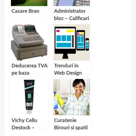
Cazare Bran
Administrator
bloc – Calificari
necesare
Deducerea TVA
Trenduri in
pe baza
Web Design
bonului fiscal
Vichy Cellu
Curatenie
Destock –
Birouri si spatii
Ingrijirea
comerciale –