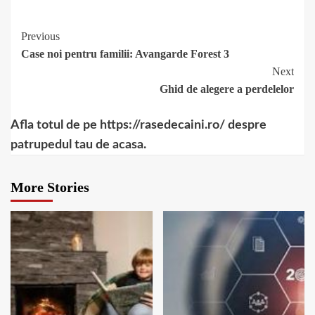
avansata
cat costa?
anticelulitica
Continue
Previous
Case noi pentru familii: Avangarde Forest 3
Reading
Next
Ghid de alegere a perdelelor
Afla totul de pe https://rasedecaini.ro/ despre
patrupedul tau de acasa.
More Stories