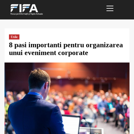
Primary
Sari
Menu
la
conținut
Utile
8 pasi importanti pentru organizarea
unui eveniment corporate