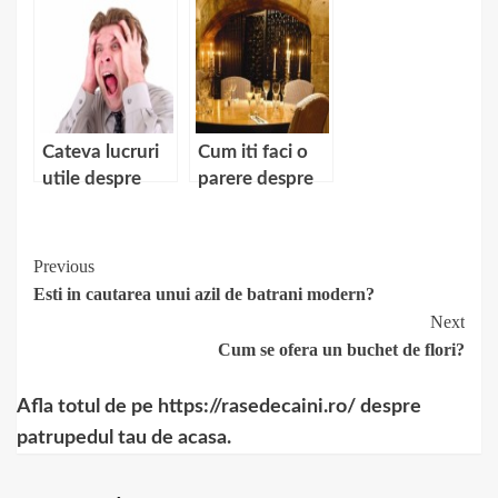
Olimpice de la
rochia de
Londra 2012
mireasa
Cateva lucruri
Cum iti faci o
utile despre
parere despre
fobii
un restaurant?
Continue
Previous
Esti in cautarea unui azil de batrani modern?
Reading
Next
Cum se ofera un buchet de flori?
Afla totul de pe https://rasedecaini.ro/ despre
patrupedul tau de acasa.