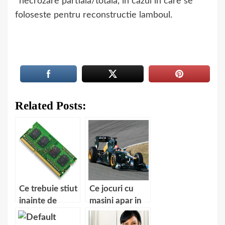
*necrozare partiala/totala, in cazul in care se
foloseste pentru reconstructie lamboul.
Related Posts:
Ce trebuie stiut
Ce jocuri cu
inainte de
masini apar in
cumpararea
2012?
unei memorii