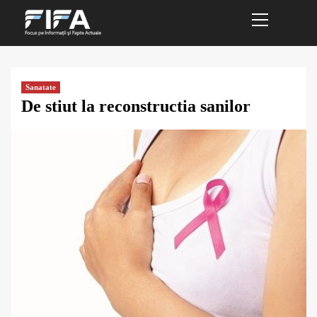
Primary
Sari
Menu
la
conținut
Sanatate
De stiut la reconstructia sanilor