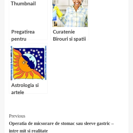
pentru Laptop?
Pregatirea
Curatenie
pentru
Birouri si spatii
examenul auto
comerciale –
cu
cat costa?
chestionarele
drpciv
Astrologia si
artele
divinatorii
Continue
Previous
Operatia de micsorare de stomac sau sleeve gastric –
Reading
intre mit si realitate