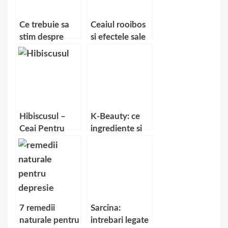
Ce trebuie sa
Ceaiul rooibos
stim despre
si efectele sale
ceaiul verde
Hibiscusul –
K-Beauty: ce
Ceai Pentru
ingrediente si
Tensiunea
principii active
Arteriala
din ritualurile
de frumusete
coreene ar
trebui sa
adopti?
7 remedii
Sarcina:
naturale pentru
intrebari legate