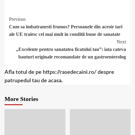
depresie
de nutritie
Continue
Previous
Cum sa imbatranesti frumos? Persoanele din aceste tari
Reading
ale UE traiesc cel mai mult in conditii bune de sanatate
Next
„Excelente pentru sanatatea ficatului tau”: iata cateva
bauturi originale recomandate de un gastroenterolog
Afla totul de pe https://rasedecaini.ro/ despre
patrupedul tau de acasa.
More Stories