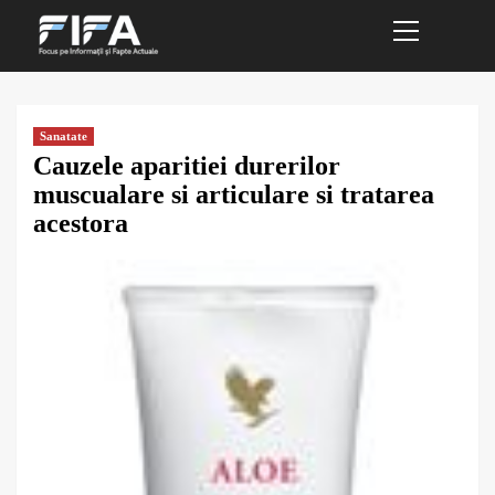
Primary
Sari
Menu
la
conținut
Sanatate
Cauzele aparitiei durerilor
muscualare si articulare si tratarea
acestora