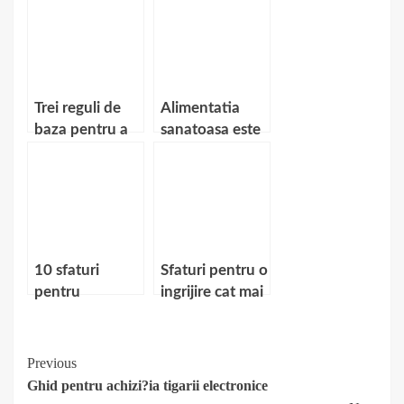
Trei reguli de
Alimentatia
baza pentru a
sanatoasa este
slabi sanatos
costisitoare?
10 sfaturi
Sfaturi pentru o
pentru
ingrijire cat mai
intretinerea
corecta a fetei
corecta a
unghiilor cu gel
Continue
Previous
Ghid pentru achizi?ia tigarii electronice
Reading