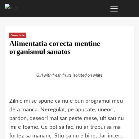
Primary
Sari
Menu
la
conținut
Sanatate
Alimentatia corecta mentine
organismul sanatos
Girl with fresh fruits isolated on white
Zilnic mi se spune ca nu e bun programul meu
de a manca. Neregulat, pe apucate, uneori,
pardon, deseori mai sar peste mese, uit sau nu
imi e foame. Ce pot sa fac, nu ar trebui sa ma
fortez sa mananc. Stiu ca nu e bine, dar incerc