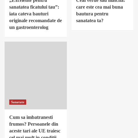
„Excelente pentru
Ceai verde sau matcha:
sanatatea ficatului tau”:
care este cea mai buna
iata cateva bauturi
bautura pentru
originale recomandate de
sanatatea ta?
un gastroenterolog
Sanatate
Cum sa imbatranesti
frumos? Persoanele din
aceste tari ale UE traiesc
cel mai mult in conditii