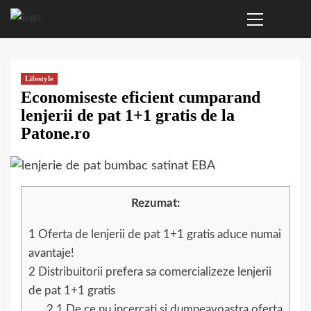
Primary
Sari
Menu
la
conținut
Lifestyle
Economiseste eficient cumparand
lenjerii de pat 1+1 gratis de la
Patone.ro
Rezumat:
1
Oferta de lenjerii de pat 1+1 gratis aduce numai
avantaje!
2
Distribuitorii prefera sa comercializeze lenjerii
de pat 1+1 gratis
2.1
De ce nu incercati si dumneavoastra oferta