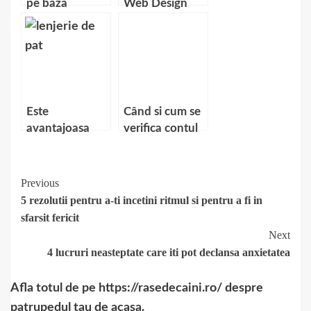
pe baza
Web Design
bonului fiscal
Este
Când si cum se
avantajoasa
verifica contul
cumpararea de
la casele de
lenjerii de pat
pariuri online?
online
Continue
Previous
5 rezolutii pentru a-ti incetini ritmul si pentru a fi in
Reading
sfarsit fericit
Next
4 lucruri neasteptate care iti pot declansa anxietatea
Afla totul de pe https://rasedecaini.ro/ despre
patrupedul tau de acasa.