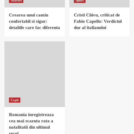
Afaceri
Sport
Crearea unui camin
Cristi Chivu, criticat de
confortabil si sigur:
Fabio Capello: Verdictul
detaliile care fac diferenta
dur al italianului
Copii
Romania inregistreaza
cea mai scazuta rata a
natalitatii din ultimul
secol