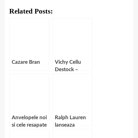
Related Posts:
Cazare Bran
Vichy Cellu
Destock –
Ingrijirea
avansata
anticelulitica
Anvelopele noi
Ralph Lauren
si cele resapate
lanseaza
– Un studiu de
colectie vintage