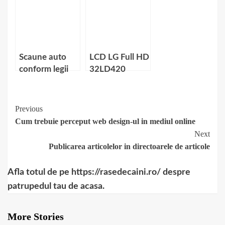
caz
Scaune auto
LCD LG Full HD
conform legii
32LD420
Continue
Previous
Cum trebuie perceput web design-ul in mediul online
Reading
Next
Publicarea articolelor in directoarele de articole
Afla totul de pe https://rasedecaini.ro/ despre
patrupedul tau de acasa.
More Stories