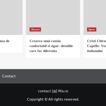
Afaceri
Sport
rma de
Crearea unui camin
Cristi Chivu
confortabil si sigur: detaliile
Capello: Ver
care fac diferenta
italianului
Contact
contact [@] fifa.ro
Copyright © All rights reserved.