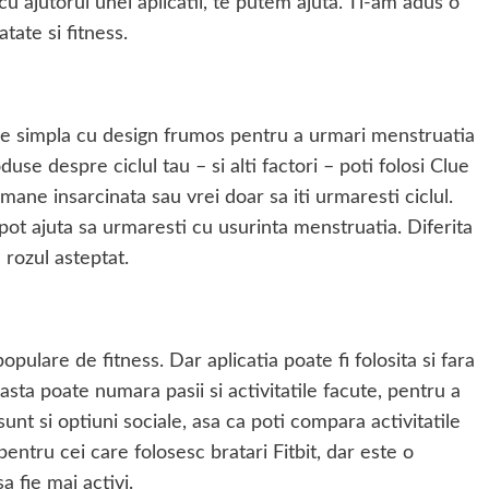
cu ajutorul unei aplicatii, te putem ajuta. Ti-am adus o
tate si fitness.
tie simpla cu design frumos pentru a urmari menstruatia
use despre ciclul tau – si alti factori – poti folosi Clue
mane insarcinata sau vrei doar sa iti urmaresti ciclul.
 pot ajuta sa urmaresti cu usurinta menstruatia. Diferita
u rozul asteptat.
populare de fitness. Dar aplicatia poate fi folosita si fara
sta poate numara pasii si activitatile facute, pentru a
l sunt si optiuni sociale, asa ca poti compara activitatile
 pentru cei care folosesc bratari Fitbit, dar este o
a fie mai activi.