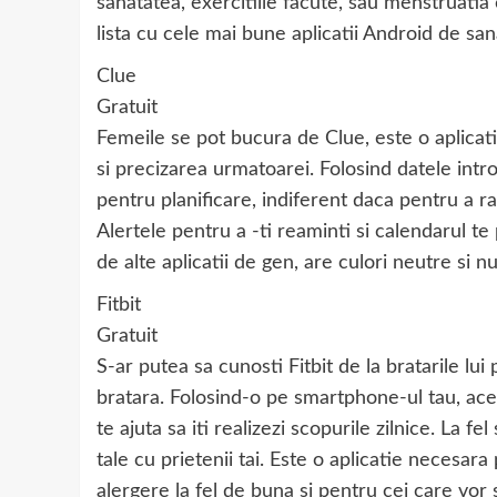
sanatatea, exercitiile facute, sau menstruatia 
lista cu cele mai bune aplicatii Android de sana
Clue
Gratuit
Femeile se pot bucura de Clue, este o aplica
si precizarea urmatoarei. Folosind datele introd
pentru planificare, indiferent daca pentru a ra
Alertele pentru a -ti reaminti si calendarul te
de alte aplicatii de gen, are culori neutre si n
Fitbit
Gratuit
S-ar putea sa cunosti Fitbit de la bratarile lui 
bratara. Folosind-o pe smartphone-ul tau, acea
te ajuta sa iti realizezi scopurile zilnice. La fe
tale cu prietenii tai. Este o aplicatie necesara
alergere la fel de buna si pentru cei care vor s