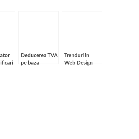
ator
Deducerea TVA
Trenduri in
ificari
pe baza
Web Design
bonului fiscal