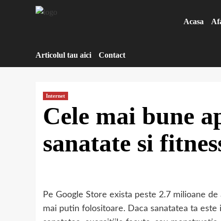
Sari
la
Acasa
Af
conținut
Articolul tau aici
Contact
Internet
Cele mai bune ap
sanatate si fitnes
Pe Google Store exista peste 2.7 milioane de ap
mai putin folositoare. Daca sanatatea ta este i