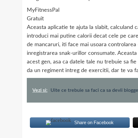
MyFitnessPal
Gratuit
Aceasta aplicatie te ajuta la slabit, calculand c
introduci mai putine calorii decat cele pe care
de mancaruri, iti face mai usoara controlarea 
inregistrarea snak-urillor consumate. Aceasta a
acest gen, asa ca datele tale nu trebuie sa fie
da un regiment intreg de exercitii, dar te va f
Vezi si:
Uite ce trebuie sa faci ca sa devii blogg
Share on Facebook