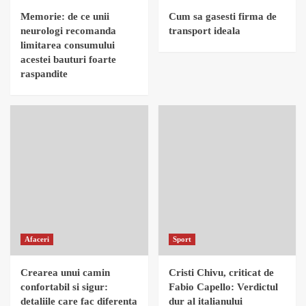
Memorie: de ce unii
Cum sa gasesti firma de
neurologi recomanda
transport ideala
limitarea consumului
acestei bauturi foarte
raspandite
Afaceri
Sport
Crearea unui camin
Cristi Chivu, criticat de
confortabil si sigur:
Fabio Capello: Verdictul
detaliile care fac diferenta
dur al italianului