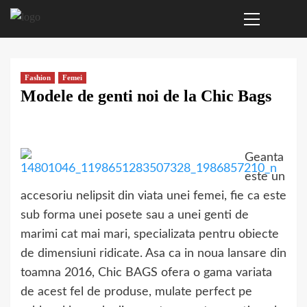
Primary
Sari
Menu
la
conținut
Fashion
Femei
Modele de genti noi de la Chic Bags
Geanta
este un
accesoriu nelipsit din viata unei femei, fie ca este
sub forma unei posete sau a unei genti de
marimi cat mai mari, specializata pentru obiecte
de dimensiuni ridicate. Asa ca in noua lansare din
toamna 2016, Chic BAGS ofera o gama variata
de acest fel de produse, mulate perfect pe