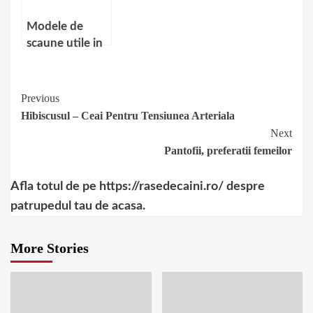
Modele de
scaune utile in
orice casa
Continue
Previous
Hibiscusul – Ceai Pentru Tensiunea Arteriala
Reading
Next
Pantofii, preferatii femeilor
Afla totul de pe https://rasedecaini.ro/ despre
patrupedul tau de acasa.
More Stories