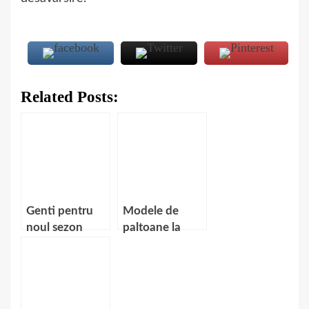
Related Posts:
Genti pentru
Modele de
noul sezon
paltoane la
moda in
aceasta iarna