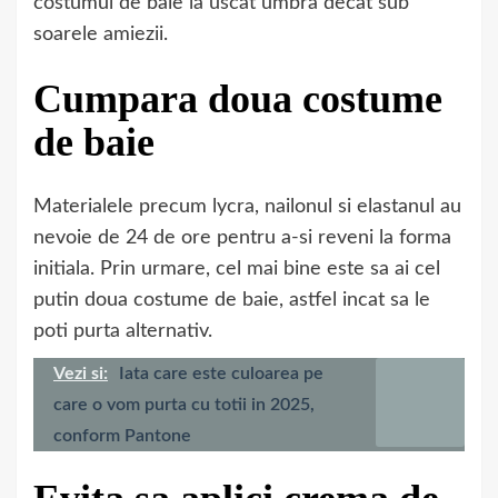
costumul de baie la uscat umbra decat sub
soarele amiezii.
Cumpara doua costume
de baie
Materialele precum lycra, nailonul si elastanul au
nevoie de 24 de ore pentru a-si reveni la forma
initiala. Prin urmare, cel mai bine este sa ai cel
putin doua costume de baie, astfel incat sa le
poti purta alternativ.
Vezi si:
Iata care este culoarea pe
care o vom purta cu totii in 2025,
conform Pantone