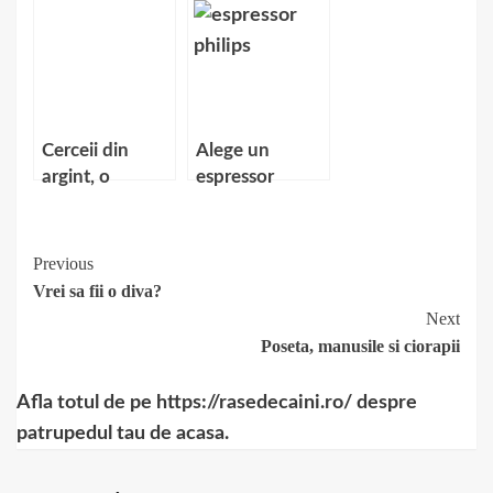
nunta
personalizate
cu Diablo 3 si
WOW
Cerceii din
Alege un
argint, o
espressor
pasiune eterna
pentru o cafea
aromata
Continue
Previous
Vrei sa fii o diva?
Reading
Next
Poseta, manusile si ciorapii
Afla totul de pe https://rasedecaini.ro/ despre
patrupedul tau de acasa.