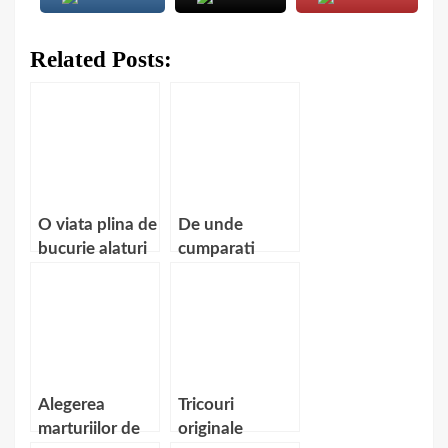
Related Posts:
O viata plina de
De unde
bucurie alaturi
cumparati
de bjuterii
cizme ugg
fantezie
originale?
Alegerea
Tricouri
marturiilor de
originale