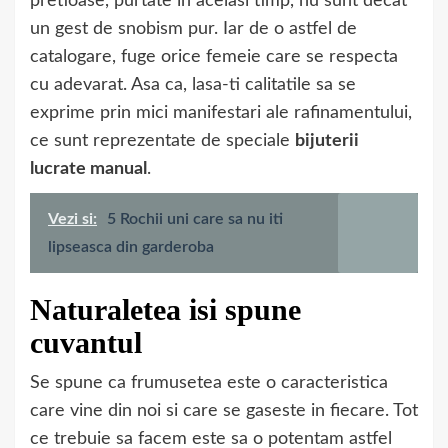
pretioase, purtate in acelasi timp, nu sunt decat
un gest de snobism pur. Iar de o astfel de
catalogare, fuge orice femeie care se respecta
cu adevarat. Asa ca, lasa-ti calitatile sa se
exprime prin mici manifestari ale rafinamentului,
ce sunt reprezentate de speciale
bijuterii
lucrate manual
.
Vezi si:
5 Rochii uni care sa nu iti
lipseasca din garderoba
Naturaletea isi spune
cuvantul
Se spune ca frumusetea este o caracteristica
care vine din noi si care se gaseste in fiecare. Tot
ce trebuie sa facem este sa o potentam astfel