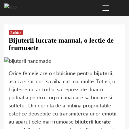
Primary
Sari
Menu
la
conținut
Fashion
Bijuterii lucrate manual, o lectie de
frumusete
Orice femeie are o slabiciune pentru
bijuterii
,
asa ca si-ar dori sa aiba cat mai multe. Totusi, o
bijuterie nu ar trebui sa reprezinte doar o
podoaba pentru corp ci una care sa bucure si
sufletul. Din dorinta de a imbina proprietatile
estetice deosebite cu transmiterea unor emotii,
au aparut cele mai frumoase
bijuterii lucrate