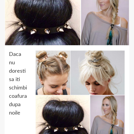
Daca
nu
doresti
sa iti
schimbi
coafura
dupa
noile