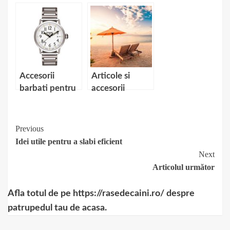
pentru vara
Accesorii
Articole si
barbati pentru
accesorii
stil elegant
indispensabile
pentru o
vacanta fara
Continue
Previous
griji
Idei utile pentru a slabi eficient
Reading
Next
Articolul următor
Afla totul de pe https://rasedecaini.ro/ despre
patrupedul tau de acasa.