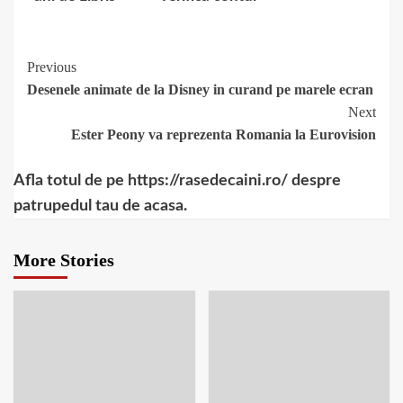
la casele de
pariuri online?
Continue
Previous
Desenele animate de la Disney in curand pe marele ecran
Reading
Next
Ester Peony va reprezenta Romania la Eurovision
Afla totul de pe https://rasedecaini.ro/ despre
patrupedul tau de acasa.
More Stories