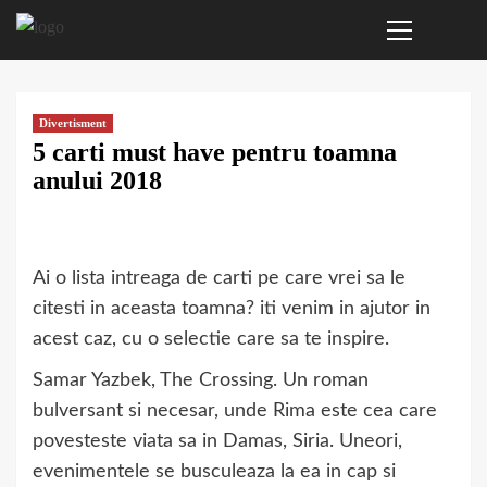
Primary
Sari
Menu
la
conținut
Divertisment
5 carti must have pentru toamna
anului 2018
Ai o lista intreaga de carti pe care vrei sa le
citesti in aceasta toamna? iti venim in ajutor in
acest caz, cu o selectie care sa te inspire.
Samar Yazbek, The Crossing. Un roman
bulversant si necesar, unde Rima este cea care
povesteste viata sa in Damas, Siria. Uneori,
evenimentele se busculeaza la ea in cap si