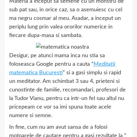
Materia a inceput sa semene cu un monstru de
sub pat sau, in orice caz, sa o asemuiesc cu cel
ma negru cosmar al meu. Asadar, a inceput un
periplu lung prin valea ororilor numerice in
fiecare dupa-masa si sambata.
Desigur, pe atunci mama inca nu stia sa
foloseasca Google pentru a cauta “
Meditatii
matematica Bucuresti
” si a gasi simplu si rapid
un meditator. Am schimbat 3 sau 4, prieteni si
cunostinte de familie, recomandari, profesori de
la Tudor Vianu, pentru ca intr-un fel sau altul nu
pricepeam ce vor sa imi spuna toate acele
numere si semne.
In fine, cum nu am avut sansa de a folosi
motoarele de cautare pentru a gasi rezultate la “