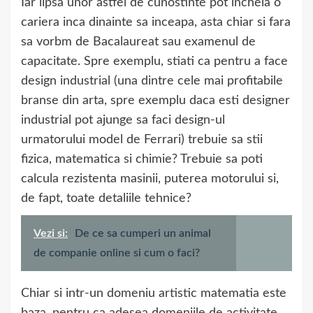
Iar lipsa unor astfel de cunostinte pot incheia o
cariera inca dinainte sa inceapa, asta chiar si fara
sa vorbm de Bacalaureat sau examenul de
capacitate. Spre exemplu, stiati ca pentru a face
design industrial (una dintre cele mai profitabile
branse din arta, spre exemplu daca esti designer
industrial pot ajunge sa faci design-ul
urmatorului model de Ferrari) trebuie sa stii
fizica, matematica si chimie? Trebuie sa poti
calcula rezistenta masinii, puterea motorului si,
de fapt, toate detaliile tehnice?
Vezi si:
De ce sa cumperi un animal
de companie online si cum o faci?
Chiar si intr-un domeniu artistic matematia este