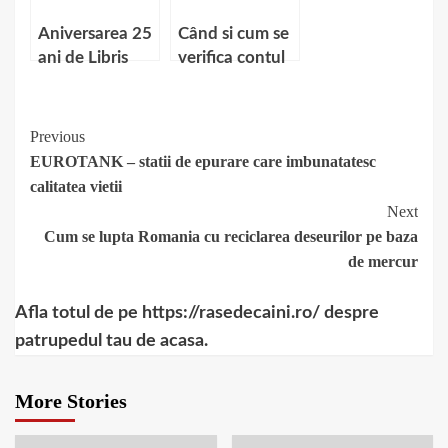
Aniversarea 25
Când si cum se
ani de Libris
verifica contul
la casele de
pariuri online?
Continue
Previous
EUROTANK – statii de epurare care imbunatatesc
Reading
calitatea vietii
Next
Cum se lupta Romania cu reciclarea deseurilor pe baza
de mercur
Afla totul de pe https://rasedecaini.ro/ despre
patrupedul tau de acasa.
More Stories