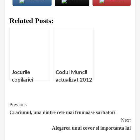
Related Posts:
Jocurile
Codul Muncii
copilariei
actualizat 2012
noastre si
jocurile istoriei
Continue
Previous
Craciunul, una dintre cele mai frumoase sarbatori
Reading
Next
Alegerea unui covor si importanta lui