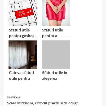
corecta a
unghiilor cu gel
Sfaturi utile
Sfaturi utile
pentru gasirea
pentru a
unui loc de
preveni
munca
incontinenta
urinara
Cateva sfaturi
Sfaturi utile in
utile pentru
alegerea
alegerea
costumului de
perdelei
mire
perfecte
Continue
Previous
Scara interioara, element practic si de design
Reading