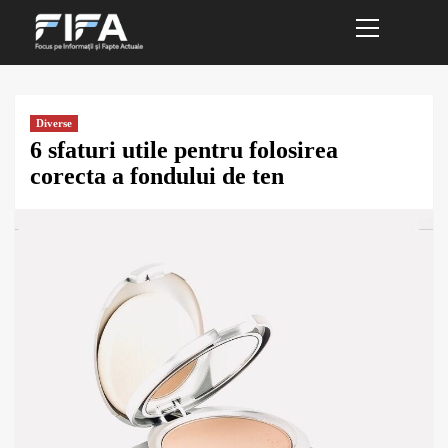
Primary
Sari
Menu
la
conținut
Diverse
6 sfaturi utile pentru folosirea
corecta a fondului de ten