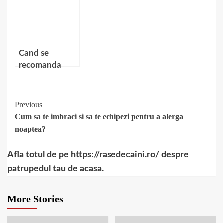
parul tau
Cand se
recomanda
tratamentul
balneoclimateric?
Continue
Previous
Cum sa te imbraci si sa te echipezi pentru a alerga
Reading
noaptea?
Afla totul de pe https://rasedecaini.ro/ despre
patrupedul tau de acasa.
More Stories