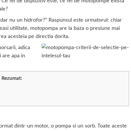
Ce fel de dispozitiv este, ce fel de motopompe exista
ale?
ar nu un hidrofor?” Raspunsul este urmatorul: chiar
easi utilitate, motopompa are la baza o presiune mai
ea acesteia pe directia dorita.
orsarii, adica
i are apa in
Rezumat:
ormat dintr-un motor, o pompa si un sorb. Toate aceste