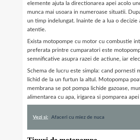
elemente ajuta la directionarea apei acolo un
munca mai usoara in numeroase situatii. Dupa 
un timp indelungat. Inainte de a lua o decizie
atentie.
Exista motopompe cu motor cu combustie inter
preferata printre cumparatori este motopompa
semnificative asupra razei de actiune, iar ele
Schema de lucru este simpla: cand pornesti 
lichid de la un furtun la altul. Motopompa poat
membrana se pot pompa lichide gazoase, murda
alimentarea cu apa, irigarea si pomparea apei
Vezi si:
Afaceri cu miez de nuca
Tipuri de motopompe