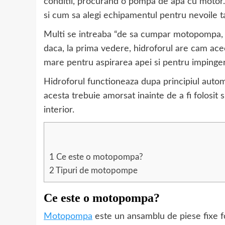
conditii, procurand o pompa de apa cu motor. 
si cum sa alegi echipamentul pentru nevoile t
Multi se intreaba “de sa cumpar motopompa, d
daca, la prima vedere, hidroforul are cam ace
mare pentru aspirarea apei si pentru impinger
Hidroforul functioneaza dupa principiul autom
acesta trebuie amorsat inainte de a fi folosit s
interior.
1
Ce este o motopompa?
2
Tipuri de motopompe
Ce este o motopompa?
Motopompa
este un ansamblu de piese fixe f