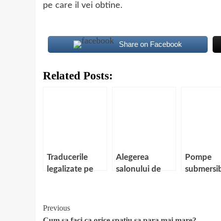
pe care il vei obtine.
Share on Facebook
Related Posts:
Traducerile
Alegerea
Pompe
legalizate pe
salonului de
submersib
intelesul
frumusete. 5
Prezenta
tuturor
criterii esentiale
avantaje s
dezavant
Continue
Previous
Cum sa faci ca orice spatiu sa para mai mare?