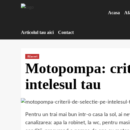
Sari
la
Acasa
Af
conținut
Articolul tau aici
Contact
Afaceri
Motopompa: crite
intelesul tau
Pentru un trai mai bun intr-o casa la sol, ai 
canalizarea: apa la robinet, la wc, pentru masi