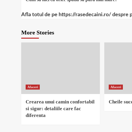
Reading
Afla totul de pe https://rasedecaini.ro/ despre 
More Stories
Afaceri
Afaceri
Crearea unui camin confortabil
Cheile succ
si sigur: detaliile care fac
diferenta