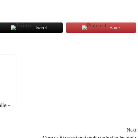
Tweet
Save
ile –
re
i
aje
Next
Cum sa iti creezi mai mult confort in locuinta