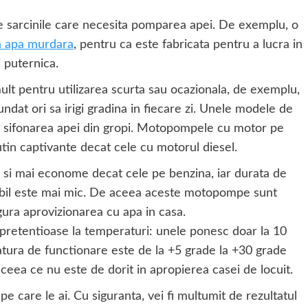
e sarcinile care necesita pomparea apei. De exemplu, o
 apa murdara
, pentru ca este fabricata pentru a lucra in
 puternica.
lt pentru utilizarea scurta sau ocazionala, de exemplu,
ndat ori sa irigi gradina in fiecare zi. Unele modele de
 sifonarea apei din gropi. Motopompele cu motor pe
tin captivante decat cele cu motorul diesel.
 si mai econome decat cele pe benzina, iar durata de
ibil este mai mic. De aceea aceste motopompe sunt
igura aprovizionarea cu apa in casa.
etentioase la temperaturi: unele ponesc doar la 10
atura de functionare este de la +5 grade la +30 grade
 ceea ce nu este de dorit in apropierea casei de locuit.
pe care le ai. Cu siguranta, vei fi multumit de rezultatul