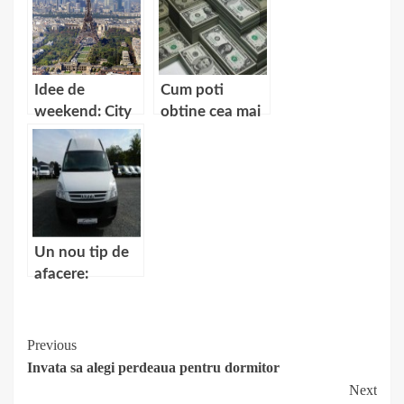
Idee de
Cum poti
weekend: City
obtine cea mai
Break la Paris!
buna dobanda
la depozite
bancare
Un nou tip de
afacere:
Inchirierea de
autoutilitare
Continue
Previous
Invata sa alegi perdeaua pentru dormitor
Reading
Next