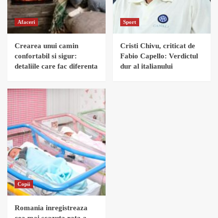
Afaceri
Sport
Crearea unui camin
Cristi Chivu, criticat de
confortabil si sigur:
Fabio Capello: Verdictul
detaliile care fac diferenta
dur al italianului
Copii
Romania inregistreaza
cea mai scazuta rata a