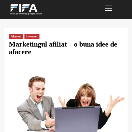
Primary
Sari
Menu
la
conținut
Afaceri
Internet
Marketingul afiliat – o buna idee de
afacere