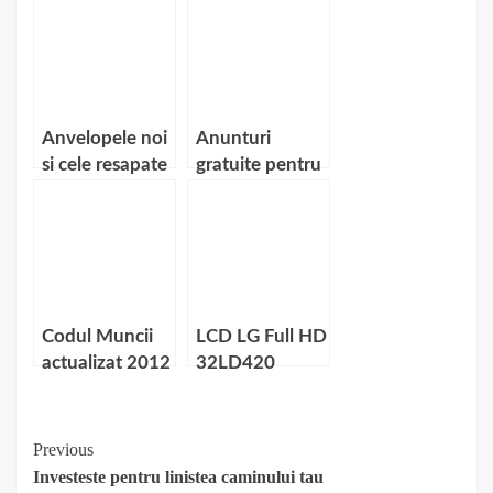
avansata
anticelulitica
Anvelopele noi
Anunturi
si cele resapate
gratuite pentru
– Un studiu de
toata lumea
caz
Codul Muncii
LCD LG Full HD
actualizat 2012
32LD420
Continue
Previous
Investeste pentru linistea caminului tau
Reading