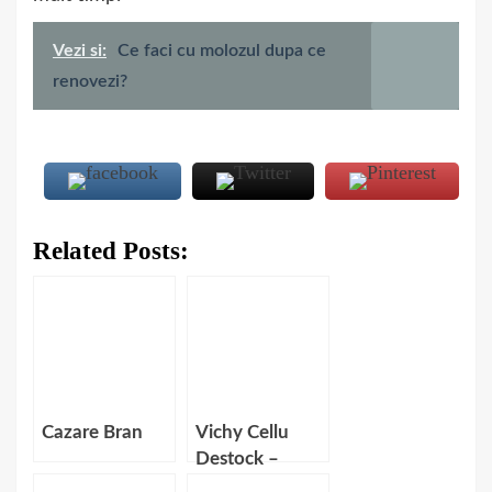
Vezi si:
Ce faci cu molozul dupa ce
renovezi?
Related Posts:
Cazare Bran
Vichy Cellu
Destock –
Ingrijirea