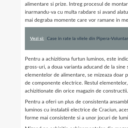
alimentare si prize. Intreg procesul de montare
inarmandu-va cu multa rabdare si avand alaturi 
mai degraba momente care vor ramane in memo
Vezi si:
Case in rate la vilele din Pipera-Voluntar
Pentru a achizitiona furtun luminos, este indi
gross-uri, a doua varianta aducand de la sine s
elementelor de alimentare, se mizeaza doar pe
de componente electrice. Restul elementelor, 
achizitionate din orice magazin de constructii.
Pentru a oferi un plus de consistenta ansambl
luminos cu instalatii electrice de Craciun, ace
forme mai consistente si a unor jocuri de lumin