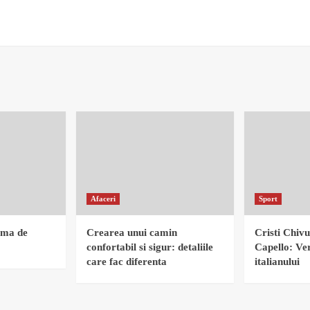
Afaceri
Sport
rma de
Crearea unui camin
Cristi Chivu
confortabil si sigur: detaliile
Capello: Ver
care fac diferenta
italianului