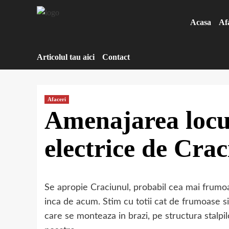
Sari
la
Acasa
Af
conținut
Articolul tau aici
Contact
Afaceri
Amenajarea locui
electrice de Cra
Se apropie Craciunul, probabil cea mai frumoas
inca de acum. Stim cu totii cat de frumoase si 
care se monteaza in brazi, pe structura stalpil