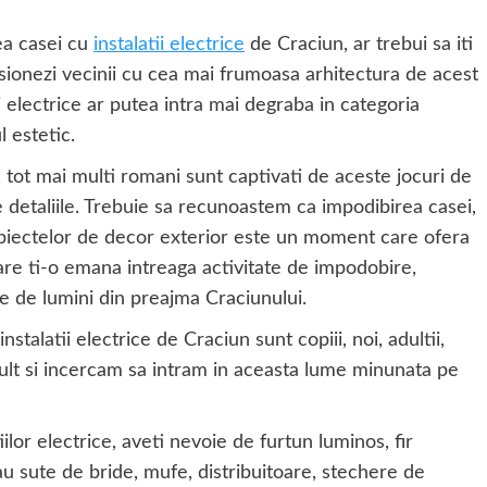
ea casei cu
instalatii electrice
de Craciun, ar trebui sa iti
resionezi vecinii cu cea mai frumoasa arhitectura de acest
i electrice ar putea intra mai degraba in categoria
l estetic.
e, tot mai multi romani sunt captivati de aceste jocuri de
 detaliile. Trebuie sa recunoastem ca impodibirea casei,
a obiectelor de decor exterior este un moment care ofera
care ti-o emana intreaga activitate de impodobire,
e de lumini din preajma Craciunului.
stalatii electrice de Craciun sunt copiii, noi, adultii,
ult si incercam sa intram in aceasta lume minunata pe
ilor electrice, aveti nevoie de furtun luminos, fir
u sute de bride, mufe, distribuitoare, stechere de