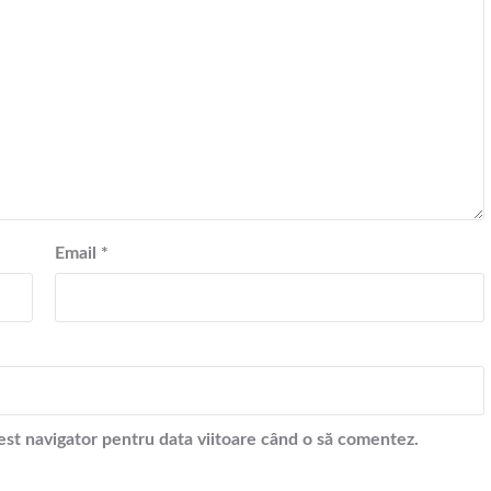
Email
*
cest navigator pentru data viitoare când o să comentez.