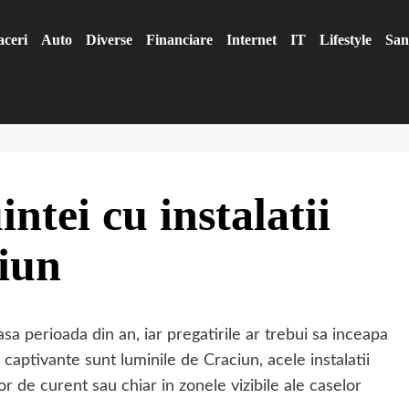
aceri
Auto
Diverse
Financiare
Internet
IT
Lifestyle
San
ntei cu instalatii
ciun
a perioada din an, iar pregatirile ar trebui sa inceapa
captivante sunt luminile de Craciun, acele instalatii
or de curent sau chiar in zonele vizibile ale caselor