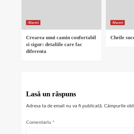
Afaceri
Afaceri
Crearea unui camin confortabil
Cheile succ
si sigur: detaliile care fac
diferenta
Lasă un răspuns
Adresa ta de email nu va fi publicată.
Câmpurile obl
Comentariu
*