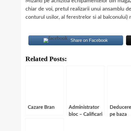
Mizand pe achizitia echipamentelor din magazi
chiar de voi, pretul realizarii unui ansamblu de
conturul usilor, al ferestrelor si al balconul
Share on Facebook
Related Posts:
Cazare Bran
Administrator
Deducere
bloc – Calificari
pe baza
necesare
bonului fi