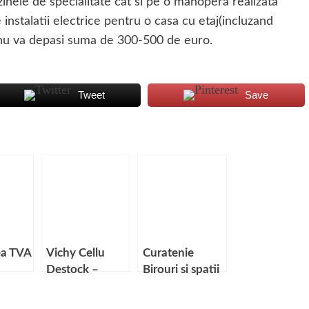
nele de specialitate cat si pe o manopera realizata
 instalatii electrice pentru o casa cu etaj(incluzand
ui) nu va depasi suma de 300-500 de euro.
Tweet
Save
a TVA
Vichy Cellu
Curatenie
Destock –
Birouri si spatii
scal
Ingrijirea
comerciale –
avansata
cat costa?