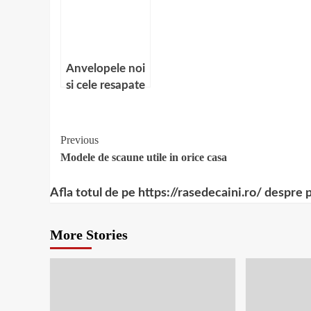
Anvelopele noi
si cele resapate
– Un studiu de
caz
Continue
Previous
Modele de scaune utile in orice casa
Reading
Afla totul de pe https://rasedecaini.ro/ despre 
More Stories