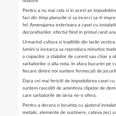
noastre.
Pentru a nu mai rata si in acest an impodobir
faci din timp planurile si sa incerci sa-ti imp
fel. Amenajarea exterioara a casei cu instalati
decoratiunilor, efectul fiind in primul rand unu
Urmarind cultura si traditiile din tarile vestic
lumini si incearca sa reproduca minutios toate
a copacilor, a stalpilor de curent sau chiar 
sarbatorilor o alta nota. In afara bucuriei pe 
fiecare dintre noi suntem fermecati de jocuril
Daca cei mai fericiti de impodobirea casei cu in
suntem rascoliti de amintirea clipelor de dem
care sarbatorile de iarna ne-o ofera.
Pentru a decora o locuinta cu ajutorul instalati
metalic, elemente de sustinere, cateva zeci sa