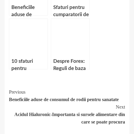
Beneficiile
Sfaturi pentru
aduse de
cumparatorii de
consumul de
pantofi online
rodii pentru
sanatate
10 sfaturi
Despre Forex:
pentru
Reguli de baza
intretinerea
si sfaturi pentru
corecta a
traderi
unghiilor cu gel
Continue
Previous
Beneficiile aduse de consumul de rodii pentru sanatate
Reading
Next
Acidul Hialuronic-Importanta si sursele alimentare din
care se poate procura