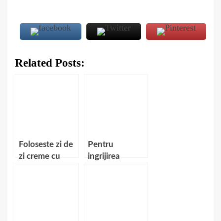
Related Posts:
Foloseste zi de
Pentru
zi creme cu
ingrijirea
propolis si aloe
parului
vera pentru
foloseste un
hidratare
sampon din
aloe vera