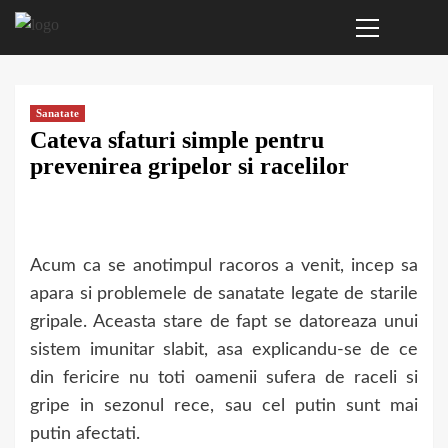
Primary
Sari
Menu
la
conținut
Sanatate
Cateva sfaturi simple pentru
prevenirea gripelor si racelilor
Acum ca se anotimpul racoros a venit, incep sa
apara si problemele de sanatate legate de starile
gripale. Aceasta stare de fapt se datoreaza unui
sistem imunitar slabit, asa explicandu-se de ce
din fericire nu toti oamenii sufera de raceli si
gripe in sezonul rece, sau cel putin sunt mai
putin afectati.