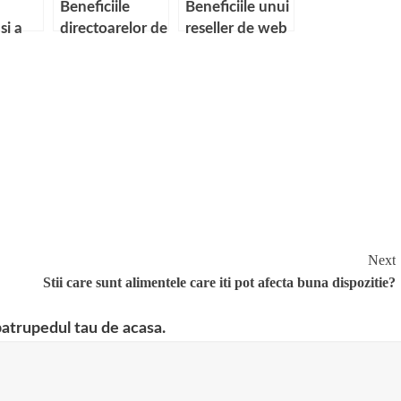
Beneficiile
Beneficiile unui
si a
directoarelor de
reseller de web
articole in SEO
hosting
e FED
rsului
Next
Stii care sunt alimentele care iti pot afecta buna dispozitie?
patrupedul tau de acasa.