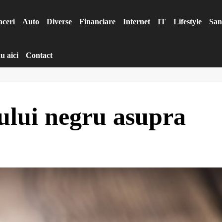
aceri
Auto
Diverse
Financiare
Internet
IT
Lifestyle
San
u aici
Contact
nului negru asupra