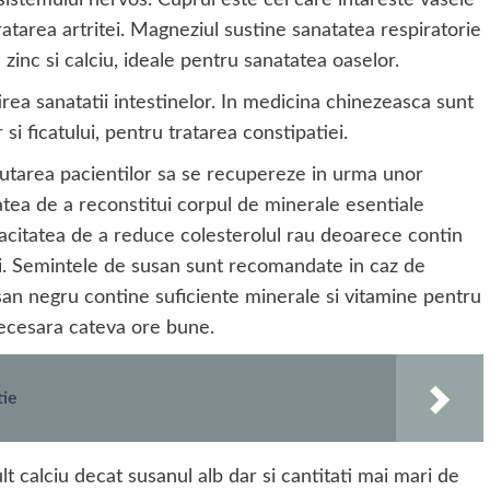
 sistemului nervos. Cuprul este cel care intareste vasele
 tratarea artritei. Magneziul sustine sanatatea respiratorie
zinc si calciu, ideale pentru sanatatea oaselor.
ea sanatatii intestinelor. In medicina chinezeasca sunt
si ficatului, pentru tratarea constipatiei.
jutarea pacientilor sa se recupereze in urma unor
tea de a reconstitui corpul de minerale esentiale
pacitatea de a reduce colesterolul rau deoarece contin
ui. Semintele de susan sunt recomandate in caz de
an negru contine suficiente minerale si vitamine pentru
ecesara cateva ore bune.
tie
 calciu decat susanul alb dar si cantitati mai mari de