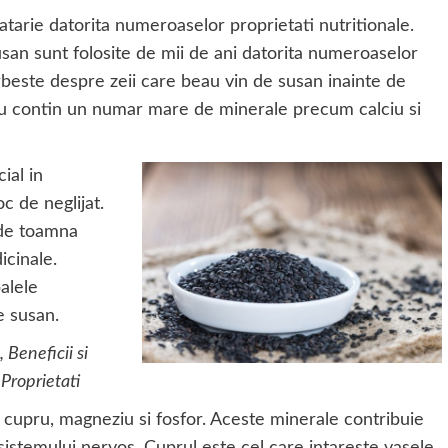
tarie datorita numeroaselor proprietati nutritionale.
usan sunt folosite de mii de ani datorita numeroaselor
rbeste despre zeii care beau vin de susan inainte de
u contin un numar mare de minerale precum calciu si
ial in
oc de neglijat.
 de toamna
icinale.
alele
e susan.
n
, Beneficii si
Proprietati
, cupru, magneziu si fosfor. Aceste minerale contribuie