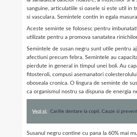
la sanatatea oaselor noastre, a muschilor si a
sanguine, articulatiile si oasele si este util in
si vasculara. Semintele contin in egala masura 
Aceste seminte se folosesc pentru imbunatatir
utilizate pentru a promova sanatatea rinichilor 
Semintele de susan negru sunt utile pentru a
afectiuni precum febra. Semintele au capacita
pierdute in general in timpul unei boli. Au ca
fitosteroli, compusi asemanatori colesterolul
oboseala cronica. O lingura de seminte de sus
ca organismul nostru sa dispuna de energia n
Vezi si:
Cariile dentare la copii. Cauze si preven
Susanul negru contine cu pana la 60% mai mult