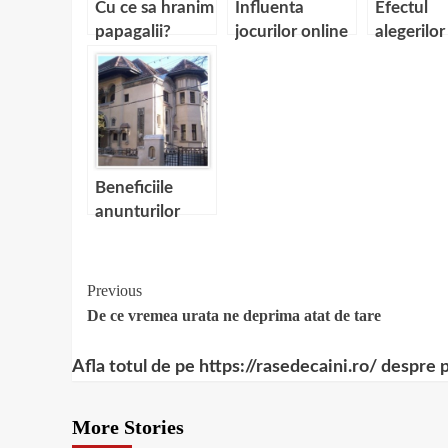
Cu ce sa hranim
Influenta
Efectul
papagalii?
jocurilor online
alegerilor 
asupra tinerilor
politicii
monetar
asupra cu
valutar
Beneficiile
anunturilor
imobiliare
gratuite
Continue
Previous
De ce vremea urata ne deprima atat de tare
Reading
Afla totul de pe https://rasedecaini.ro/ despre 
More Stories